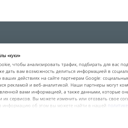
йлы «куки»
та данных
Безопасность
Карта сайта
okie, чтобы анализировать трафик, подбирать для вас п
акже дать вам возможность делиться информацией в социал
ваших действиях на сайте партнерам Google: социальным
ся рекламой и веб-аналитикой. Наши партнеры могут ко
авленной вами информацией, а также данными, которые он
 их сервисов. Вы можете изменить или отозвать свое сог
ю информацию об этом вы можете найти в нашей
политике