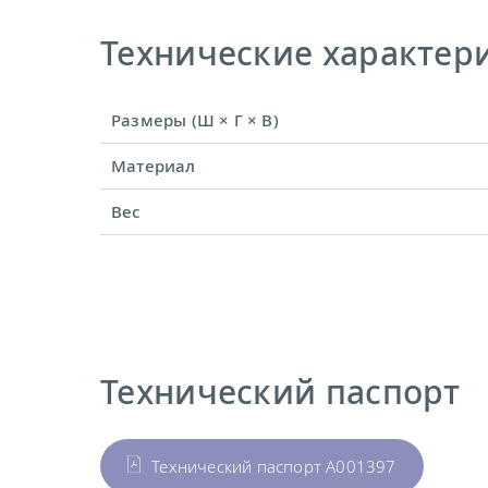
Технические характерис
Размеры (Ш × Г × В)
Материал
Вес
Технический паспорт
Технический паспорт A001397