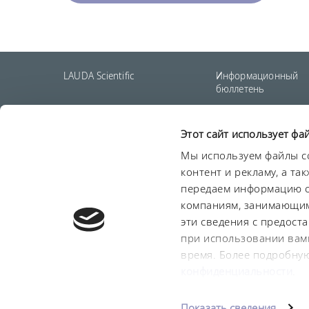
LAUDA Scientific
Информационный
бюллетень
Этот сайт использует фа
О нас
Сроки и условия
Условия гарантии
Защи
Мы используем файлы co
контент и рекламу, а т
передаем информацию о 
компаниям, занимающим
эти сведения с предост
при использовании вами
время. Более подробну
конфиденциальности
.
Показать сведения