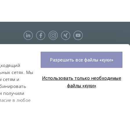
Разрешить все файлы «куки»
одходящий
ьных сетях. Мы
Использовать только необходимые
 сетям и
файлы «куки»
мбинировать
и получили
ласие в любое