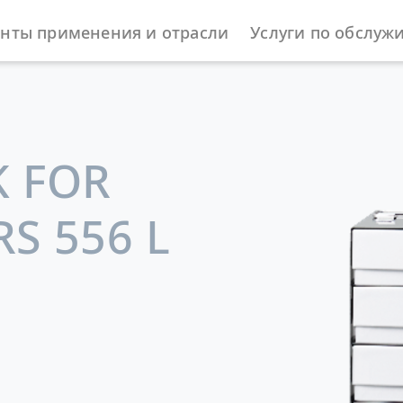
нты применения и отрасли
Услуги по обслуж
жности
K FOR
S 556 L