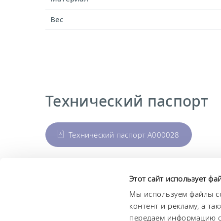
Вес
Технический паспорт
Технический паспорт A000028
Этот сайт использует фа
Мы используем файлы co
LAUDA Scientific
Информационный
контент и рекламу, а т
бюллетень
передаем информацию о 