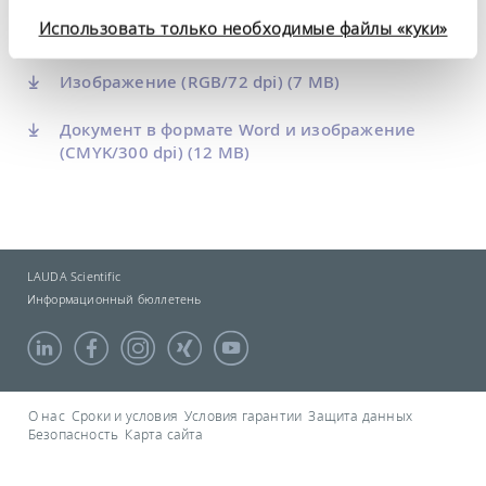
конфиденциальности
.
Использовать только необходимые файлы «куки»
Документ в формате Word
(25 KB)
Изображение (RGB/72 dpi)
(7 MB)
Документ в формате Word и изображение
(CMYK/300 dpi)
(12 MB)
LAUDA Scientific
Информационный бюллетень
О нас
Сроки и условия
Условия гарантии
Защита данных
Безопасность
Карта сайта