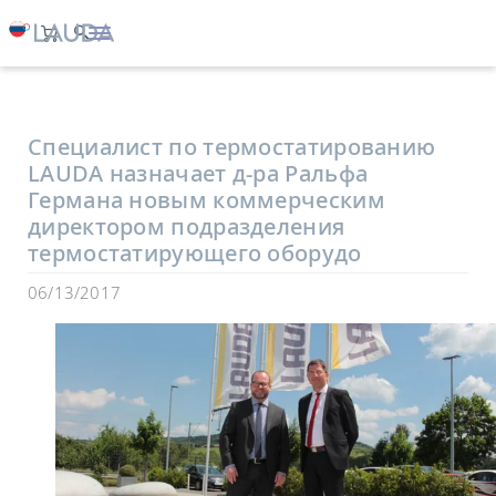
LAUDA
Компания
Новости
Специалист по термостатированию
LAUDA назначает д-ра Ральфа
Германа новым коммерческим
директором подразделения
термостатирующего оборудо
06/13/2017