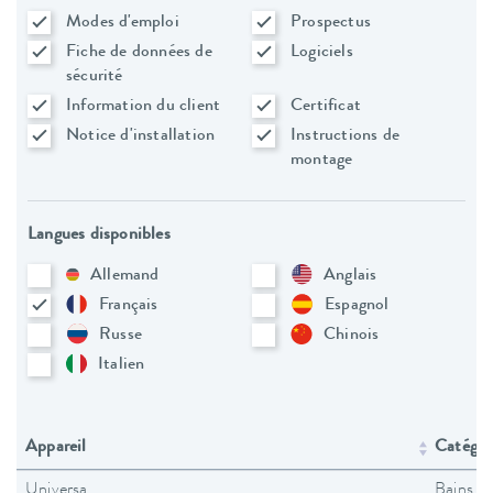
Modes d'emploi
Prospectus
Fiche de données de
Logiciels
sécurité
Information du client
Certificat
Notice d'installation
Instructions de
montage
Langues disponibles
Allemand
Anglais
Français
Espagnol
Russe
Chinois
Italien
Appareil
Catégori
Universa
Bains t