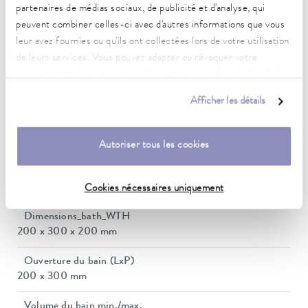
5 ... 40 °C
partenaires de médias sociaux, de publicité et d'analyse, qui
peuvent combiner celles-ci avec d'autres informations que vous
Constance de la température
leur avez fournies ou qu'ils ont collectées lors de votre utilisation
0,05 ± K
de leurs services. Vous pouvez adapter ou révoquer votre
consentement à tout moment. Vous trouverez plus de détails à
Heating_range
ce sujet dans notre
déclaration de protection des données
.
1.0 ... 1.0 kW
Afficher les détails
Puissance absorbée max.
1,1 kW
Autoriser tous les cookies
Consommation de courant
11 A
Cookies nécessaires uniquement
Dimensions_bath_WTH
200 x 300 x 200 mm
Ouverture du bain (LxP)
200 x 300 mm
Volume du bain min./max.