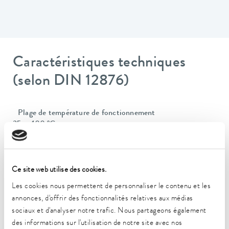
Caractéristiques techniques
(selon DIN 12876)
Plage de température de fonctionnement
35 ... 100 °C
Plage de température de fonctionnement avec
refroidissement à l'eau
20 ... 100 °C
Ce site web utilise des cookies.
Les cookies nous permettent de personnaliser le contenu et les
Plage de température de fonctionnement
annonces, d'offrir des fonctionnalités relatives aux médias
-30 ... 100 °C
sociaux et d'analyser notre trafic. Nous partageons également
des informations sur l'utilisation de notre site avec nos
Plage de température ambiante