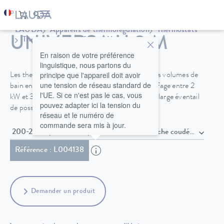
LAUDA
Appareils de thermorégulation
Thermostats
UNIVERSA U 8 M
Thermostats chauffants
Universa
En raison de votre préférence
linguistique, nous partons du
principe que l'appareil doit avoir
Les thermostats de chauffage Universa avec des volumes de
une tension de réseau standard de
bain entre 4 et 40 L et des puissances de chauffage entre 2
l'UE. Si ce n'est pas le cas, vous
kW et 3,6 kW offrent une flexibilité totale et un large éventail
pouvez adapter ici la tension du
de possibilités pour toutes les applications.
réseau et le numéro de
commande sera mis à jour.
200-240 V, 50/60 Hz , Câble secteur avec fiche coudée Sch
Référence : L004138
Demander un produit