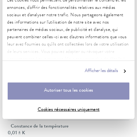
Les cookies nous permettent de personnaliser le contenu et les
annonces, d'offrir des fonctionnalités relatives aux médias
Caractéristiques techniques
sociaux et d'analyser notre trafic. Nous partageons également
(selon DIN 12876)
des informations sur l'utilisation de notre site avec nos
partenaires de médias sociaux, de publicité et d'analyse, qui
peuvent combiner celles-ci avec d'autres informations que vous
Plage de température de fonctionnement
leur avez fournies ou qu'ils ont collectées lors de votre utilisation
70 ... 300 °C
de leurs services. Vous pouvez adapter ou révoquer votre
consentement à tout moment. Vous trouverez plus de détails à
Plage de température de fonctionnement avec
ce sujet dans notre
déclaration de protection des données
.
refroidissement à l'eau
Afficher les détails
20 ... 300 °C
Plage de température de fonctionnement
Autoriser tous les cookies
-30 ... 300 °C
Plage de température ambiante
Cookies nécessaires uniquement
5 ... 40 °C
Constance de la température
0,01 ± K