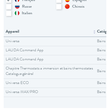
Français
Espagnol
Russe
Chinois
Italien
Appareil
Catégori
Universa
Bains t
LAUDA Command App
Bains t
LAUDA Command App
Bains t
Chapitre Thermostats a immersion et bains thermostates
Bains t
Catalogue général
Universa ECO
Bains t
Universa MAX/PRO
Bains t