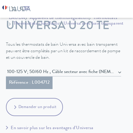
LAUDA
Appareils de thermorégulation
Thermostats
UNIVERSA U 20 TE
Thermostats chauffants
Universa avec bain transparent
Tous les thermostats de bain Universa avec bain transparent
peuvent être complétés par un kit de raccordement de pompe
et un couvercle de bain.
100-125 V; 50/60 Hz , Câble secteur avec fiche (NEMA 5-15P)
Référence : L004712
Demander un produit
En savoir plus sur les avantages d'Universa