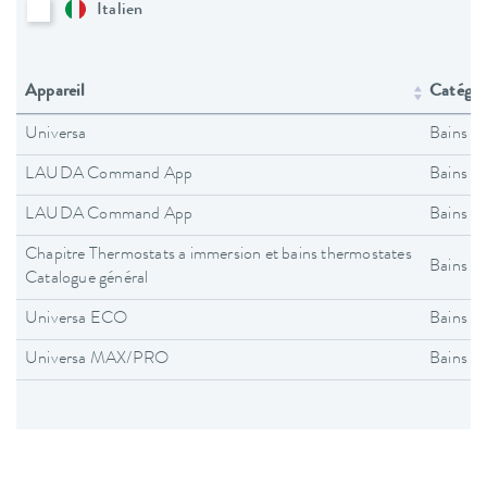
Italien
Appareil
Catégori
Universa
Bains t
LAUDA Command App
Bains t
LAUDA Command App
Bains t
Chapitre Thermostats a immersion et bains thermostates
Bains t
Catalogue général
Universa ECO
Bains t
Universa MAX/PRO
Bains t