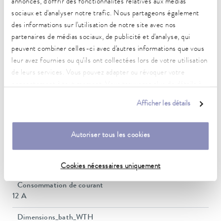
annonces, d'offrir des fonctionnalités relatives aux médias
20 ... 100 °C
sociaux et d'analyser notre trafic. Nous partageons également
Plage de température de fonctionnement
des informations sur l'utilisation de notre site avec nos
-30 ... 100 °C
partenaires de médias sociaux, de publicité et d'analyse, qui
peuvent combiner celles-ci avec d'autres informations que vous
Plage de température ambiante
leur avez fournies ou qu'ils ont collectées lors de votre utilisation
5 ... 40 °C
de leurs services. Vous pouvez adapter ou révoquer votre
consentement à tout moment. Vous trouverez plus de détails à
Constance de la température
ce sujet dans notre
déclaration de protection des données
.
0,05 ± K
Afficher les détails
Heating_range
0.9 ... 1.4 kW
Autoriser tous les cookies
Puissance absorbée max.
1,5 kW
Cookies nécessaires uniquement
Consommation de courant
12 A
Dimensions_bath_WTH