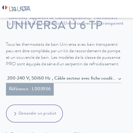
LAUDA
Appareils de thermorégulation
Thermostats
UNIVERSA U 6 TP
Thermostats chauffants
Universa avec bain transparent
Tous les thermostats de bain Universa avec bain transparent
peuvent être complétés par un kit de raccordement de pompe
et un couvercle de bain. Les modèles de la classe de puissance
PRO sont équipés de série d'un serpentin de refroidissement.
200-240 V, 50/60 Hz , Câble secteur avec fiche coudée (BS1363
Référence : L003936
Demander un produit