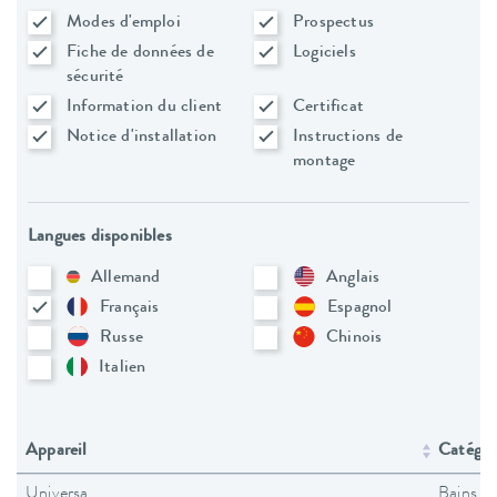
Modes d'emploi
Prospectus
Fiche de données de
Logiciels
sécurité
Information du client
Certificat
Notice d'installation
Instructions de
montage
Langues disponibles
Allemand
Anglais
Français
Espagnol
Russe
Chinois
Italien
Appareil
Catégori
Universa
Bains t