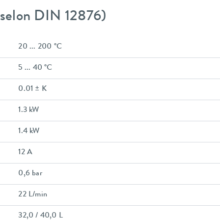
 (selon DIN 12876)
20 ... 200 °C
5 ... 40 °C
0.01 ± K
1.3 kW
1.4 kW
12 A
0,6 bar
22 L/min
32,0 / 40,0 L