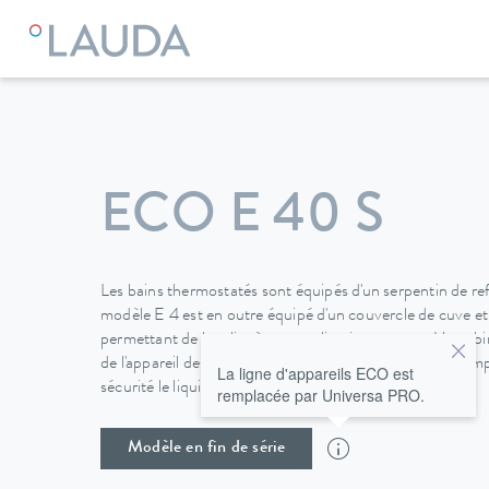
LAUDA
Appareils de thermorégulation
Thermostats
The
ECO E 40 S
Les bains thermostatés sont équipés d'un serpentin de ref
modèle E 4 est en outre équipé d'un couvercle de cuve e
permettant de le relier à une application externe. Un robin
de l'appareil des bains en acier inoxydable permet de rem
La ligne d'appareils ECO est
sécurité le liquide caloporteur.
remplacée par Universa PRO.
Modèle en fin de série