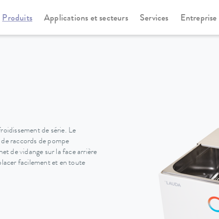
Produits
Applications et secteurs
Services
Entreprise
rmostats chauffants
Universa
roidissement de série. Le
t de raccords de pompe
et de vidange sur la face arrière
placer facilement et en toute