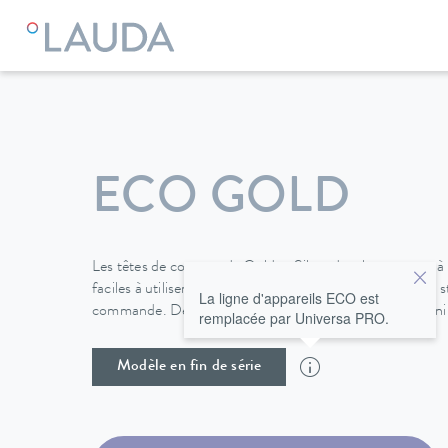
LAUDA
Appareils de thermorégulation
Thermostats
The
ECO GOLD
Les têtes de commande Gold et Silver des thermostat
faciles à utiliser ; une interface mini-USB est incluse en 
La ligne d'appareils ECO est
commande. Des interfaces supplémentaires sont disponi
remplacée par Universa PRO.
Modèle en fin de série