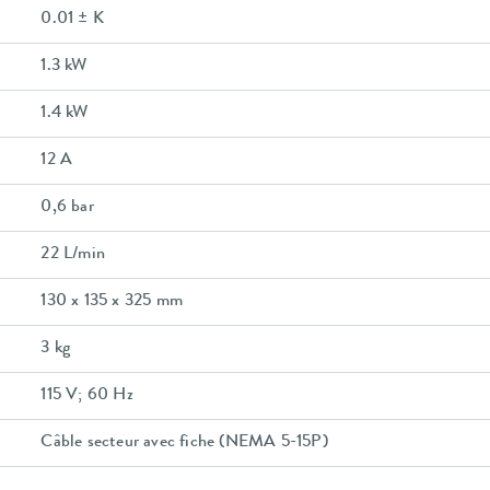
0.01 ± K
1.3 kW
1.4 kW
12 A
0,6 bar
22 L/min
130 x 135 x 325 mm
3 kg
115 V; 60 Hz
Câble secteur avec fiche (NEMA 5-15P)