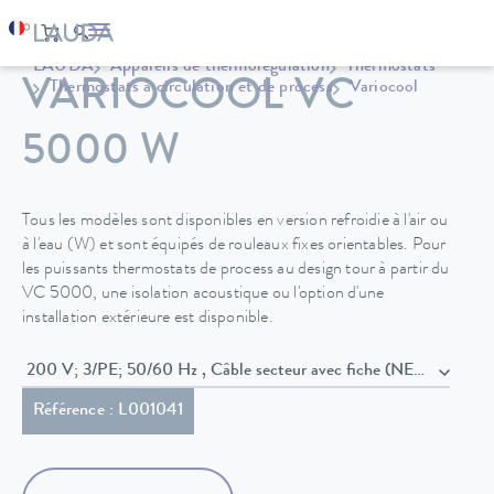
LAUDA
Appareils de thermorégulation
Thermostats
VARIOCOOL VC
Thermostats à circulation et de process
Variocool
5000 W
Tous les modèles sont disponibles en version refroidie à l'air ou
à l'eau (W) et sont équipés de rouleaux fixes orientables. Pour
les puissants thermostats de process au design tour à partir du
VC 5000, une isolation acoustique ou l'option d'une
installation extérieure est disponible.
200 V; 3/PE; 50/60 Hz , Câble secteur avec fiche (NEMA L
Référence : L001041