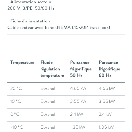
Alimentation secteur
200 V; 3/PE; 50/60 Hz
Fiche d'alimentation
Câble secteur avec fiche (NEMA L15-20P twist lock)
Température
Fluide
Puissance
Puissance
régulation
frigorifique
frigorifique
température
50 Hz
60 Hz
20 °C
Éthanol
4.65 kW
4.65 kW
10 °C
Éthanol
3.55 kW
3.55 kW
0 °C
Éthanol
2.4 kW
2.4 kW
-10 °C
Éthanol
1.35 kW
1.35 kW