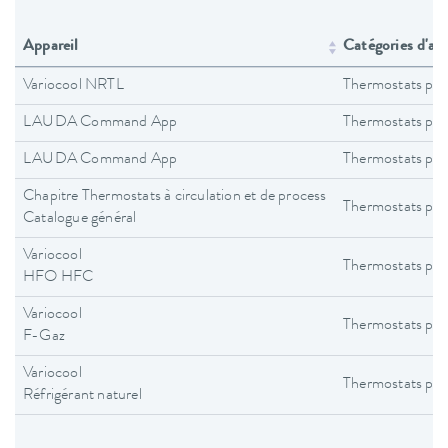
Appareil
Catégories d'app
Variocool NRTL
Thermostats pro
LAUDA Command App
Thermostats pro
LAUDA Command App
Thermostats pro
Chapitre Thermostats à circulation et de process
Thermostats pro
Catalogue général
Variocool
Thermostats pro
HFO HFC
Variocool
Thermostats pro
F-Gaz
Variocool
Thermostats pro
Réfrigérant naturel