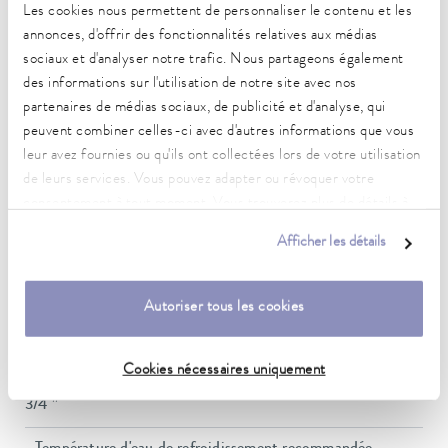
Les cookies nous permettent de personnaliser le contenu et les
4,3 bar
annonces, d'offrir des fonctionnalités relatives aux médias
Pompe Débit max. (pression)
sociaux et d'analyser notre trafic. Nous partageons également
60 L/min
des informations sur l'utilisation de notre site avec nos
partenaires de médias sociaux, de publicité et d'analyse, qui
Raccord fileté (extérieur) des entrée/sortie
peuvent combiner celles-ci avec d'autres informations que vous
G 3/4"
leur avez fournies ou qu'ils ont collectées lors de votre utilisation
de leurs services. Vous pouvez adapter ou révoquer votre
Réglage de la pression
consentement à tout moment. Vous trouverez plus de détails à
contourne
ce sujet dans notre
déclaration de protection des données
.
Afficher les détails
Volume de remplissage min.
20 L
Autoriser tous les cookies
Volume de remplissage max.
33 L
Cookies nécessaires uniquement
Filetage du raccord de refroidissement de l'eau (extérieur)
3/4 ″