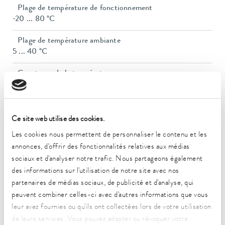
Plage de température de fonctionnement
-20 ... 80 °C
Plage de température ambiante
5 ... 40 °C
Constance de la température
0,05 ± K
Puissance de chauffe max.
2,25 kW
Ce site web utilise des cookies.
Les cookies nous permettent de personnaliser le contenu et les
Puissance absorbée max.
annonces, d'offrir des fonctionnalités relatives aux médias
3,3 kW
sociaux et d'analyser notre trafic. Nous partageons également
des informations sur l'utilisation de notre site avec nos
Consommation de courant
14 A
partenaires de médias sociaux, de publicité et d'analyse, qui
peuvent combiner celles-ci avec d'autres informations que vous
Pression de refoulement max.
leur avez fournies ou qu'ils ont collectées lors de votre utilisation
3,2 bar
de leurs services. Vous pouvez adapter ou révoquer votre