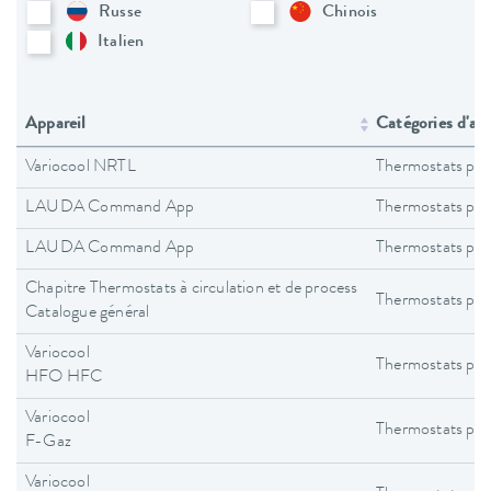
Russe
Chinois
Italien
Appareil
Catégories d'app
Variocool NRTL
Thermostats pro
LAUDA Command App
Thermostats pro
LAUDA Command App
Thermostats pro
Chapitre Thermostats à circulation et de process
Thermostats pro
Catalogue général
Variocool
Thermostats pro
HFO HFC
Variocool
Thermostats pro
F-Gaz
Variocool