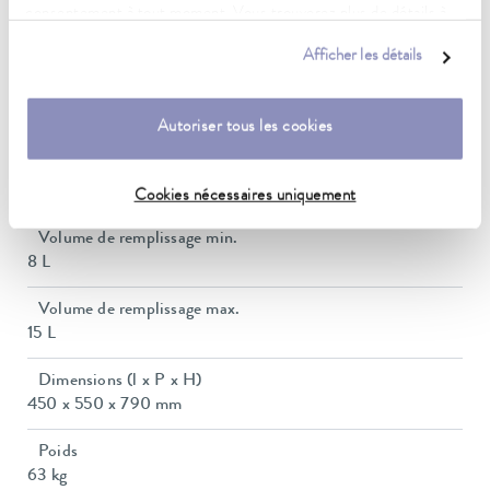
consentement à tout moment. Vous trouverez plus de détails à
Pompe Débit max. (pression)
ce sujet dans notre
déclaration de protection des données
.
37 L/min
Afficher les détails
Raccord fileté (extérieur) des entrée/sortie
G 3/4"
Autoriser tous les cookies
Réglage de la pression
contourne
Cookies nécessaires uniquement
Volume de remplissage min.
8 L
Volume de remplissage max.
15 L
Dimensions (l x P x H)
450 x 550 x 790 mm
Poids
63 kg