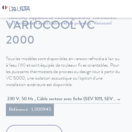
LAUDA
Appareils de thermorégulation
Thermostats
VARIOCOOL VC
Thermostats à circulation et de process
Variocool
2000
Tous les modèles sont disponibles en version refroidie à l'air ou
à l'eau (W) et sont équipés de rouleaux fixes orientables. Pour
les puissants thermostats de process au design tour à partir du
VC 5000, une isolation acoustique ou l'option d'une
installation extérieure est disponible.
230 V; 50 Hz , Câble secteur avec fiche (SEV 1011, SEV 5934/2,
Référence : L000945