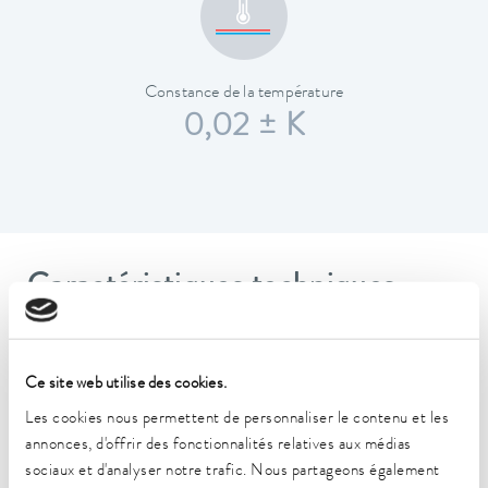
Constance de la température
0,02 ± K
Caractéristiques techniques
(selon DIN 12876)
Ce site web utilise des cookies.
Plage de température de fonctionnement
-30 ... 200 °C
Les cookies nous permettent de personnaliser le contenu et les
annonces, d'offrir des fonctionnalités relatives aux médias
Plage de température de fonctionnement
sociaux et d'analyser notre trafic. Nous partageons également