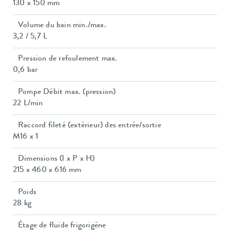
130 x 150 mm
Volume du bain min./max.
3,2 / 5,7 L
Pression de refoulement max.
0,6 bar
Pompe Débit max. (pression)
22 L/min
Raccord fileté (extérieur) des entrée/sortie
M16 x 1
Dimensions (l x P x H)
215 x 460 x 616 mm
Poids
28 kg
Étage de fluide frigorigène