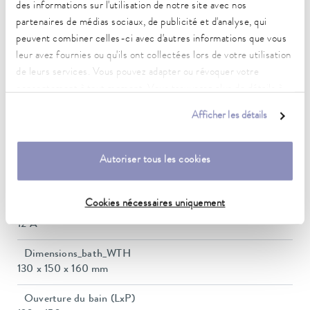
-30 ... 200 °C
des informations sur l'utilisation de notre site avec nos
partenaires de médias sociaux, de publicité et d'analyse, qui
Plage de température ambiante
peuvent combiner celles-ci avec d'autres informations que vous
5 ... 40 °C
leur avez fournies ou qu'ils ont collectées lors de votre utilisation
de leurs services. Vous pouvez adapter ou révoquer votre
Constance de la température
consentement à tout moment. Vous trouverez plus de détails à
0,02 ± K
ce sujet dans notre
déclaration de protection des données
.
Afficher les détails
Heating_range
1.3 ... 1.5 kW
Autoriser tous les cookies
Puissance absorbée max.
1,5 kW
Cookies nécessaires uniquement
Consommation de courant
12 A
Dimensions_bath_WTH
130 x 150 x 160 mm
Ouverture du bain (LxP)