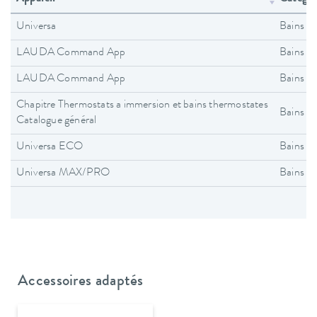
Universa
Bains t
LAUDA Command App
Bains t
LAUDA Command App
Bains t
Chapitre Thermostats a immersion et bains thermostates
Bains t
Catalogue général
Universa ECO
Bains t
Universa MAX/PRO
Bains t
Accessoires adaptés