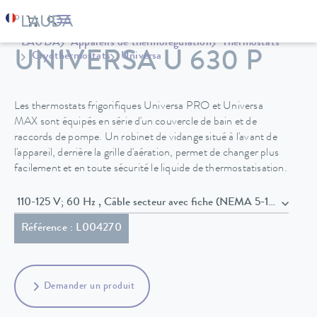
LAUDA
Appareils de thermorégulation
Thermostats
UNIVERSA U 630 P
Cryothermostats
Universa
Les thermostats frigorifiques Universa PRO et Universa
MAX sont équipés en série d'un couvercle de bain et de
raccords de pompe. Un robinet de vidange situé à l'avant de
l'appareil, derrière la grille d'aération, permet de changer plus
facilement et en toute sécurité le liquide de thermostatisation.
110-125 V; 60 Hz , Câble secteur avec fiche (NEMA 5-15P)
Référence : L004270
Demander un produit