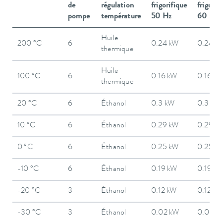
de
régulation
frigorifique
frigorif
pompe
température
50 Hz
60 Hz
Huile
200 °C
6
0.24 kW
0.24 k
thermique
Huile
100 °C
6
0.16 kW
0.16 k
thermique
20 °C
6
Éthanol
0.3 kW
0.3 kW
10 °C
6
Éthanol
0.29 kW
0.29 k
0 °C
6
Éthanol
0.25 kW
0.25 k
-10 °C
6
Éthanol
0.19 kW
0.19 k
-20 °C
3
Éthanol
0.12 kW
0.12 k
-30 °C
3
Éthanol
0.02 kW
0.02 k