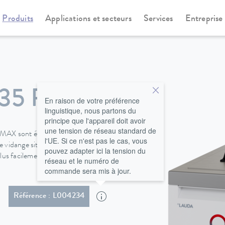
Produits
Applications et secteurs
Services
Entreprise
othermostats
Universa
35 P
En raison de votre préférence
linguistique, nous partons du
principe que l'appareil doit avoir
une tension de réseau standard de
 MAX sont équipés en série d'un
l'UE. Si ce n'est pas le cas, vous
 vidange situé à l'avant de
pouvez adapter ici la tension du
 plus facilement et en toute
réseau et le numéro de
commande sera mis à jour.
iche coudée Schuko (CEE7/7)
Référence : L004234