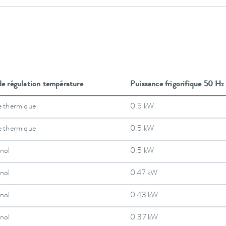
de régulation température
Puissance frigorifique 50 Hz
e thermique
0.5 kW
e thermique
0.5 kW
nol
0.5 kW
nol
0.47 kW
nol
0.43 kW
nol
0.37 kW