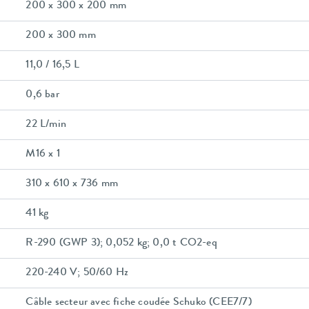
200 x 300 x 200 mm
200 x 300 mm
11,0 / 16,5 L
0,6 bar
22 L/min
M16 x 1
310 x 610 x 736 mm
41 kg
R-290 (GWP 3); 0,052 kg; 0,0 t CO2-eq
220-240 V; 50/60 Hz
Câble secteur avec fiche coudée Schuko (CEE7/7)