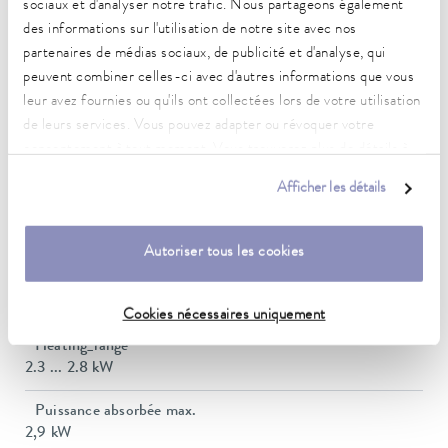
sociaux et d'analyser notre trafic. Nous partageons également
(selon DIN 12876)
des informations sur l'utilisation de notre site avec nos
partenaires de médias sociaux, de publicité et d'analyse, qui
peuvent combiner celles-ci avec d'autres informations que vous
Plage de température de fonctionnement
leur avez fournies ou qu'ils ont collectées lors de votre utilisation
-35 ... 200 °C
de leurs services. Vous pouvez adapter ou révoquer votre
consentement à tout moment. Vous trouverez plus de détails à
Plage de température de fonctionnement
-35 ... 200 °C
ce sujet dans notre
déclaration de protection des données
.
Afficher les détails
Plage de température ambiante
5 ... 40 °C
Autoriser tous les cookies
Constance de la température
0,02 ± K
Cookies nécessaires uniquement
Heating_range
2.3 ... 2.8 kW
Puissance absorbée max.
2,9 kW