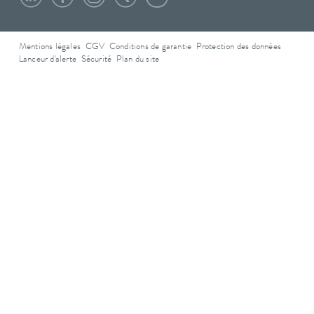
Mentions légales
CGV
Conditions de garantie
Protection des données
Lanceur d'alerte
Sécurité
Plan du site