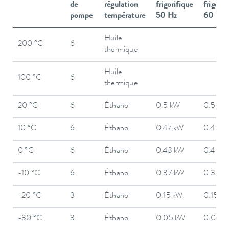
de
régulation
frigorifique
frigorif
pompe
température
50 Hz
60 Hz
Huile
200 °C
6
thermique
Huile
100 °C
6
thermique
20 °C
6
Éthanol
0.5 kW
0.5 kW
10 °C
6
Éthanol
0.47 kW
0.47 k
0 °C
6
Éthanol
0.43 kW
0.43 k
-10 °C
6
Éthanol
0.37 kW
0.37 k
-20 °C
3
Éthanol
0.15 kW
0.15 k
-30 °C
3
Éthanol
0.05 kW
0.05 k