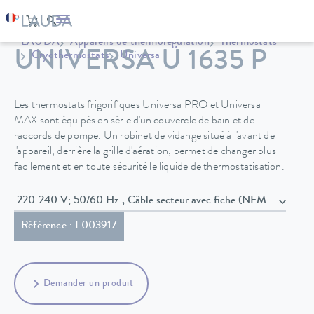
LAUDA
Appareils de thermorégulation
Thermostats
UNIVERSA U 1635 P
Cryothermostats
Universa
Les thermostats frigorifiques Universa PRO et Universa
MAX sont équipés en série d'un couvercle de bain et de
raccords de pompe. Un robinet de vidange situé à l'avant de
l'appareil, derrière la grille d'aération, permet de changer plus
facilement et en toute sécurité le liquide de thermostatisation.
220-240 V; 50/60 Hz , Câble secteur avec fiche (NEMA 6-20P)
Référence : L003917
Demander un produit