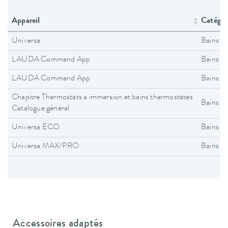
Appareil
Catégori
Universa
Bains t
LAUDA Command App
Bains t
LAUDA Command App
Bains t
Chapitre Thermostats a immersion et bains thermostates
Bains t
Catalogue général
Universa ECO
Bains t
Universa MAX/PRO
Bains t
Accessoires adaptés