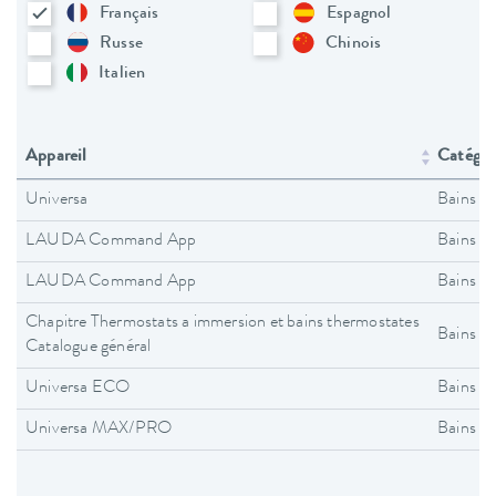
Français
Espagnol
Russe
Chinois
Italien
Appareil
Catégori
Universa
Bains t
LAUDA Command App
Bains t
LAUDA Command App
Bains t
Chapitre Thermostats a immersion et bains thermostates
Bains t
Catalogue général
Universa ECO
Bains t
Universa MAX/PRO
Bains t