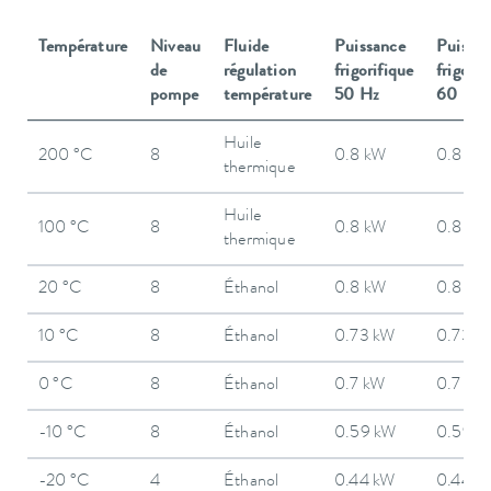
Température
Niveau
Fluide
Puissance
Puissa
de
régulation
frigorifique
frigorif
pompe
température
50 Hz
60 Hz
Huile
200 °C
8
0.8 kW
0.8 kW
thermique
Huile
100 °C
8
0.8 kW
0.8 kW
thermique
20 °C
8
Éthanol
0.8 kW
0.8 kW
10 °C
8
Éthanol
0.73 kW
0.73 k
0 °C
8
Éthanol
0.7 kW
0.7 kW
-10 °C
8
Éthanol
0.59 kW
0.59 k
-20 °C
4
Éthanol
0.44 kW
0.44 k