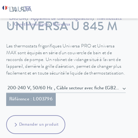
LAUDA
Appareils de thermorégulation
Thermostats
UNIVERSA U 845 M
Cryothermostats
Universa
Les thermostats frigorifiques Universa PRO et Universa
MAX sont équipés en série d'un couvercle de bain et de
raccords de pompe. Un robinet de vidange situé à l'avant de
l'appareil, derrière la grille d'aération, permet de changer plus
facilement et en toute sécurité le liquide de thermostatisation.
200-240 V, 50/60 Hz , Câble secteur avec fiche (GB2099, 1593
Référence : L003796
Demander un produit