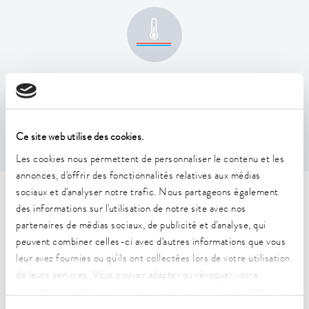
Constance de la température
0,01 ± K
Ce site web utilise des cookies.
Les cookies nous permettent de personnaliser le contenu et les
annonces, d'offrir des fonctionnalités relatives aux médias
sociaux et d'analyser notre trafic. Nous partageons également
Caractéristiques techniques
des informations sur l'utilisation de notre site avec nos
(selon DIN 12876)
partenaires de médias sociaux, de publicité et d'analyse, qui
peuvent combiner celles-ci avec d'autres informations que vous
leur avez fournies ou qu'ils ont collectées lors de votre utilisation
Plage de température de fonctionnement
de leurs services. Vous pouvez adapter ou révoquer votre
-45 ... 200 °C
consentement à tout moment. Vous trouverez plus de détails à
ce sujet dans notre
déclaration de protection des données
.