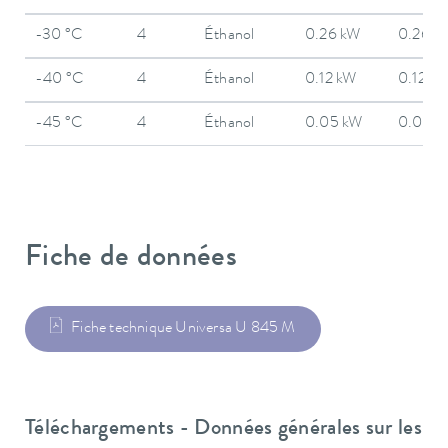
-30 °C
4
Éthanol
0.26 kW
0.26 k
-40 °C
4
Éthanol
0.12 kW
0.12 k
-45 °C
4
Éthanol
0.05 kW
0.05 k
Fiche de données
Fiche technique Universa U 845 M
Téléchargements - Données générales sur les