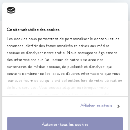
Ce site web utilise des cookies.
Caractéristiques techniques
Les cookies nous permettent de personnaliser le contenu et les
(selon DIN 12876)
annonces, d'offrir des fonctionnalités relatives aux médias
sociaux et d'analyser notre trafic. Nous partageons également
des informations sur l'utilisation de notre site avec nos
Plage de température de fonctionnement
partenaires de médias sociaux, de publicité et d'analyse, qui
-20 ... 200 °C
peuvent combiner celles-ci avec d'autres informations que vous
leur avez fournies ou qu'ils ont collectées lors de votre utilisation
Plage de température ambiante
de leurs services. Vous pouvez adapter ou révoquer votre
5 ... 40 °C
consentement à tout moment. Vous trouverez plus de détails à
Constance de la température
ce sujet dans notre
déclaration de protection des données
.
Afficher les détails
0.02 ± K
Puissance de chauffe max.
Autoriser tous les cookies
1.3 kW