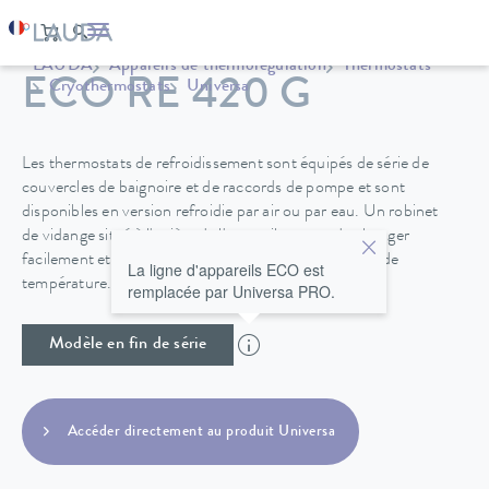
LAUDA
Appareils de thermorégulation
Thermostats
ECO RE 420 G
Cryothermostats
Universa
Les thermostats de refroidissement sont équipés de série de
couvercles de baignoire et de raccords de pompe et sont
disponibles en version refroidie par air ou par eau. Un robinet
de vidange situé à l'arrière de l'appareil permet de changer
facilement et en toute sécurité le fluide de régulation de
La ligne d'appareils ECO est
température.
remplacée par Universa PRO.
Modèle en fin de série
Accéder directement au produit Universa