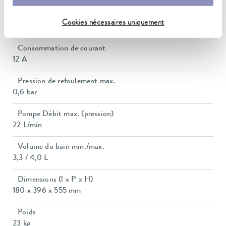
Puissance absorbée max.
Cookies nécessaires uniquement
1.4 kW
Consommation de courant
12 A
Pression de refoulement max.
0,6 bar
Pompe Débit max. (pression)
22 L/min
Volume du bain min./max.
3,3 / 4,0 L
Dimensions (l x P x H)
180 x 396 x 555 mm
Poids
23 kg