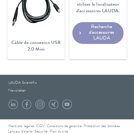
utiliser le localisateur
d'accessoires LAUDA.
Recherche
d'accessoires
LAUDA
Câble de connexion USB
2.0 Mini
LAUDA Scientific
Newsletter
Mentions légales
CGV
Conditions de garantie
Protection des données
Lanceur d'alerte
Sécurité
Plan du site