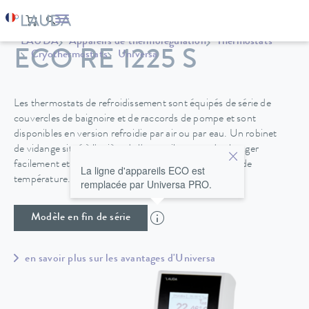
LAUDA
Appareils de thermorégulation
Thermostats
ECO RE 1225 S
Cryothermostats
Universa
Les thermostats de refroidissement sont équipés de série de
couvercles de baignoire et de raccords de pompe et sont
disponibles en version refroidie par air ou par eau. Un robinet
de vidange situé à l'arrière de l'appareil permet de changer
facilement et en toute sécurité le fluide de régulation de
La ligne d'appareils ECO est
température.
remplacée par Universa PRO.
Modèle en fin de série
en savoir plus sur les avantages d'Universa