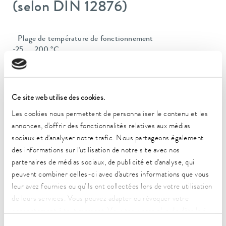
(selon DIN 12876)
Plage de température de fonctionnement
-25 ... 200 °C
Plage de température ambiante
5 ... 40 °C
Ce site web utilise des cookies.
Constance de la température
Les cookies nous permettent de personnaliser le contenu et les
0.02 ± K
annonces, d'offrir des fonctionnalités relatives aux médias
Puissance de chauffe max.
sociaux et d'analyser notre trafic. Nous partageons également
1.3 kW
des informations sur l'utilisation de notre site avec nos
partenaires de médias sociaux, de publicité et d'analyse, qui
Puissance absorbée max.
peuvent combiner celles-ci avec d'autres informations que vous
1.4 kW
leur avez fournies ou qu'ils ont collectées lors de votre utilisation
de leurs services. Vous pouvez adapter ou révoquer votre
Consommation de courant
consentement à tout moment. Vous trouverez plus de détails à
12 A
ce sujet dans notre
déclaration de protection des données
.