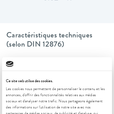
Caractéristiques techniques
(selon DIN 12876)
Plage de température de fonctionnement
-50 ... 200 °C
Plage de température ambiante
Ce site web utilise des cookies.
5 ... 40 °C
Les cookies nous permettent de personnaliser le contenu et les
Constance de la température
annonces, d'offrir des fonctionnalités relatives aux médias
0.02 ± K
sociaux et d'analyser notre trafic. Nous partageons également
des informations sur l'utilisation de notre site avec nos
Puissance de chauffe max.
partenaires de médias sociaux, de publicité et d'analyse, qui