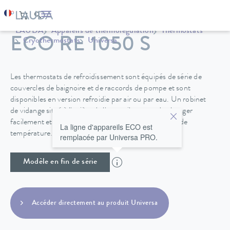
LAUDA
Appareils de thermorégulation
Thermostats
ECO RE 1050 S
Cryothermostats
Universa
Les thermostats de refroidissement sont équipés de série de
couvercles de baignoire et de raccords de pompe et sont
disponibles en version refroidie par air ou par eau. Un robinet
de vidange situé à l'arrière de l'appareil permet de changer
facilement et en toute sécurité le fluide de régulation de
La ligne d'appareils ECO est
température.
remplacée par Universa PRO.
Modèle en fin de série
Accéder directement au produit Universa