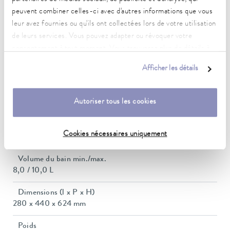
2 kW
peuvent combiner celles-ci avec d'autres informations que vous
leur avez fournies ou qu'ils ont collectées lors de votre utilisation
Puissance absorbée max.
de leurs services. Vous pouvez adapter ou révoquer votre
2.5 kW
consentement à tout moment. Vous trouverez plus de détails à
Consommation de courant
ce sujet dans notre
déclaration de protection des données
.
Afficher les détails
11 A
Pression de refoulement max.
Autoriser tous les cookies
0,6 bar
Pompe Débit max. (pression)
Cookies nécessaires uniquement
22 L/min
Volume du bain min./max.
8,0 / 10,0 L
Dimensions (l x P x H)
280 x 440 x 624 mm
Poids