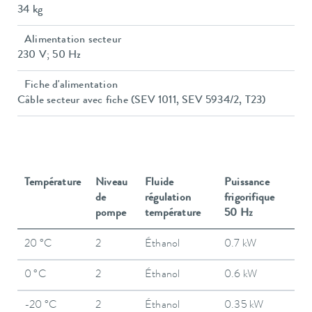
34 kg
Alimentation secteur
230 V; 50 Hz
Fiche d'alimentation
Câble secteur avec fiche (SEV 1011, SEV 5934/2, T23)
Température
Niveau
Fluide
Puissance
de
régulation
frigorifique
pompe
température
50 Hz
20 °C
2
Éthanol
0.7 kW
0 °C
2
Éthanol
0.6 kW
-20 °C
2
Éthanol
0.35 kW