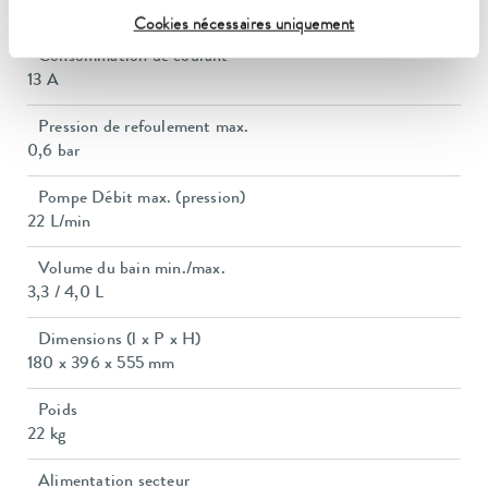
2.8 kW
Cookies nécessaires uniquement
Consommation de courant
13 A
Pression de refoulement max.
0,6 bar
Pompe Débit max. (pression)
22 L/min
Volume du bain min./max.
3,3 / 4,0 L
Dimensions (l x P x H)
180 x 396 x 555 mm
Poids
22 kg
Alimentation secteur