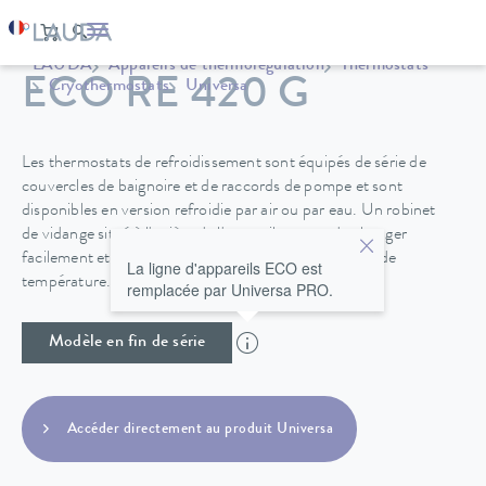
LAUDA
Appareils de thermorégulation
Thermostats
ECO RE 420 G
Cryothermostats
Universa
Les thermostats de refroidissement sont équipés de série de
couvercles de baignoire et de raccords de pompe et sont
disponibles en version refroidie par air ou par eau. Un robinet
de vidange situé à l'arrière de l'appareil permet de changer
facilement et en toute sécurité le fluide de régulation de
La ligne d'appareils ECO est
température.
remplacée par Universa PRO.
Modèle en fin de série
Accéder directement au produit Universa