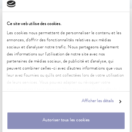
Caractéristiques techniques
Ce site web utilise des cookies.
(selon DIN 12876)
Les cookies nous permettent de personnaliser le contenu et les
annonces, d'offrir des fonctionnalités relatives aux médias
sociaux et d'analyser notre trafic. Nous partageons également
Plage de température de fonctionnement
des informations sur l'utilisation de notre site avec nos
-20 ... 200 °C
partenaires de médias sociaux, de publicité et d'analyse, qui
peuvent combiner celles-ci avec d'autres informations que vous
Plage de température ambiante
leur avez fournies ou qu'ils ont collectées lors de votre utilisation
5 ... 40 °C
de leurs services. Vous pouvez adapter ou révoquer votre
consentement à tout moment. Vous trouverez plus de détails à
Constance de la température
0.02 ± K
ce sujet dans notre
déclaration de protection des données
.
Afficher les détails
Puissance de chauffe max.
2.6 kW
Autoriser tous les cookies
Puissance absorbée max.