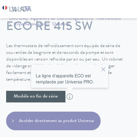
LAUDA
Appareils de thermorégulation
Thermostats
ECO RE 415 SW
Cryothermostats
Universa
Les thermostats de refroidissement sont équipés de série de
couvercles de baignoire et de raccords de pompe et sont
disponibles en version refroidie par air ou par eau. Un robinet
de vidange situé à l'arrière de l'appareil permet de changer
facilement et en toute sécurité le fluide de régulation de
La ligne d'appareils ECO est
température.
remplacée par Universa PRO.
Modèle en fin de série
Accéder directement au produit Universa