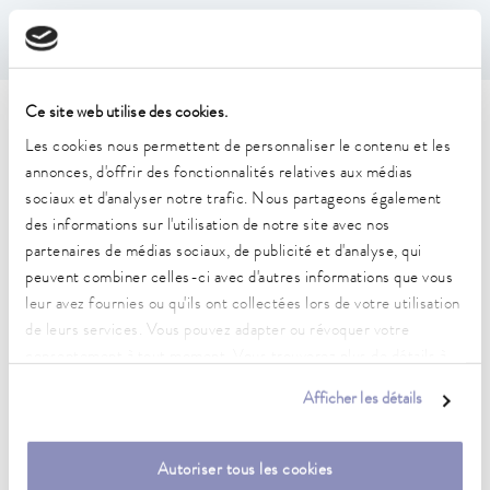
Ce site web utilise des cookies.
Caractéristiques techniques
Les cookies nous permettent de personnaliser le contenu et les
(selon DIN 12876)
annonces, d'offrir des fonctionnalités relatives aux médias
sociaux et d'analyser notre trafic. Nous partageons également
des informations sur l'utilisation de notre site avec nos
Plage de température de fonctionnement
partenaires de médias sociaux, de publicité et d'analyse, qui
-20 ... 200 °C
peuvent combiner celles-ci avec d'autres informations que vous
leur avez fournies ou qu'ils ont collectées lors de votre utilisation
Plage de température ambiante
de leurs services. Vous pouvez adapter ou révoquer votre
5 ... 40 °C
consentement à tout moment. Vous trouverez plus de détails à
Constance de la température
ce sujet dans notre
déclaration de protection des données
.
Afficher les détails
0.02 ± K
Puissance de chauffe max.
Autoriser tous les cookies
2.6 kW