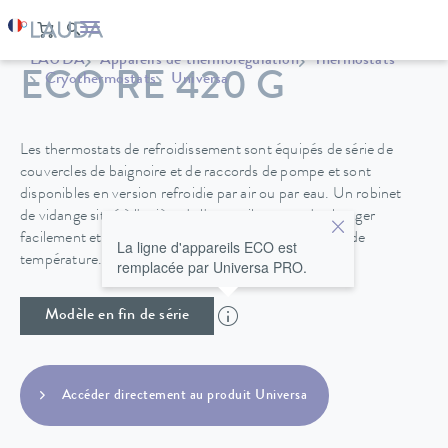
LAUDA
Appareils de thermorégulation
Thermostats
ECO RE 420 G
Cryothermostats
Universa
Les thermostats de refroidissement sont équipés de série de
couvercles de baignoire et de raccords de pompe et sont
disponibles en version refroidie par air ou par eau. Un robinet
de vidange situé à l'arrière de l'appareil permet de changer
facilement et en toute sécurité le fluide de régulation de
La ligne d'appareils ECO est
température.
remplacée par Universa PRO.
Modèle en fin de série
Accéder directement au produit Universa