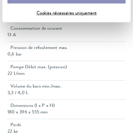
Puissance absorbée max.
Cookies nécessaires uniquement
2.8 kW
Consommation de courant
13 A
Pression de refoulement max.
0,6 bar
Pompe Débit max. (pression)
22 L/min
Volume du bain min./max.
3,3 / 4,0 L
Dimensions (l x P x H)
180 x 396 x 555 mm
Poids
22 kg