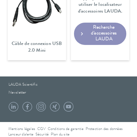
utiliser le localisateur
d'accessoires LAUDA.
Recherche
d'accessoires
LAUDA
Câble de connexion USB
2.0 Mini
LAUDA Scientific
Newsletter
Mentions légales
CGV
Conditions de garantie
Protection des données
Lanceur d'alerte
Sécurité
Plan du site