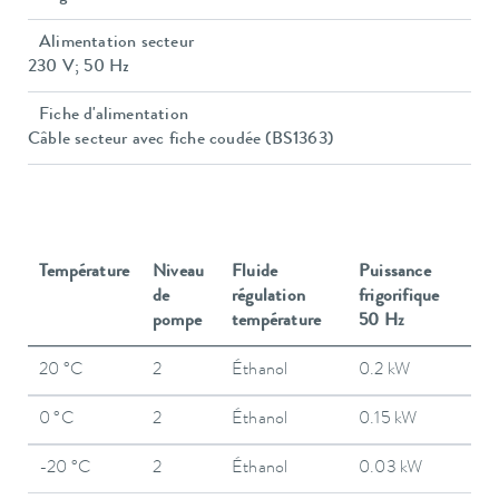
Alimentation secteur
230 V; 50 Hz
Fiche d'alimentation
Câble secteur avec fiche coudée (BS1363)
Température
Niveau
Fluide
Puissance
de
régulation
frigorifique
pompe
température
50 Hz
20 °C
2
Éthanol
0.2 kW
0 °C
2
Éthanol
0.15 kW
-20 °C
2
Éthanol
0.03 kW