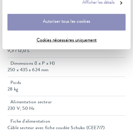
Afficher les détails
Pression de refoulement max.
0,6 bar
Autoriser tous les cookies
Pompe Débit max. (pression)
22 L/min
Cookies nécessaires uniquement
Volume du bain min./max.
9,3 / 12,0 L
Dimensions (l x P x H)
250 x 435 x 624 mm
Poids
28 kg
Alimentation secteur
230 V; 50 Hz
Fiche d'alimentation
Câble secteur avec fiche coudée Schuko (CEE7/7)