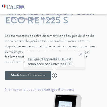
LAUDA
Appareils de thermorégulation
Thermostats
ECO RE 1225 S
Cryothermostats
Universa
Les thermostats de refroidissement sont équipés de série de
couvercles de baignoire et de raccords de pompe et sont
disponibles en version refroidie par air ou par eau. Un robinet
de vidange situé à l'arrière de l'appareil permet de changer
facilement et en toute sécurité le fluide de régulation de
La ligne d'appareils ECO est
température.
remplacée par Universa PRO.
Modèle en fin de série
en savoir plus sur les avantages d'Universa