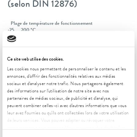
(selon DIN 12876)
Plage de température de fonctionnement
-25 ... 200 °C
Plage de température ambiante
5 ... 40 °C
Ce site web utilise des cookies.
Constance de la température
Les cookies nous permettent de personnaliser le contenu et les
0.02 ± K
annonces, d'offrir des fonctionnalités relatives aux médias
Puissance de chauffe max.
sociaux et d'analyser notre trafic. Nous partageons également
2 kW
des informations sur l'utilisation de notre site avec nos
partenaires de médias sociaux, de publicité et d'analyse, qui
Puissance absorbée max.
peuvent combiner celles-ci avec d'autres informations que vous
2.3 kW
leur avez fournies ou qu'ils ont collectées lors de votre utilisation
de leurs services. Vous pouvez adapter ou révoquer votre
Consommation de courant
consentement à tout moment. Vous trouverez plus de détails à
10 A
ce sujet dans notre
déclaration de protection des données
.