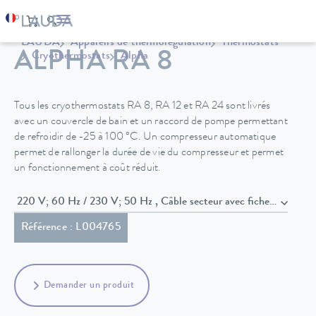
LAUDA
Appareils de thermorégulation
Thermostats
ALPHA RA 8
Cryothermostats
Alpha
Tous les cryothermostats RA 8, RA 12 et RA 24 sont livrés
avec un couvercle de bain et un raccord de pompe permettant
de refroidir de -25 à 100 °C. Un compresseur automatique
permet de rallonger la durée de vie du compresseur et permet
un fonctionnement à coût réduit.
220 V; 60 Hz / 230 V; 50 Hz , Câble secteur avec fiche co
Référence : L004765
Demander un produit