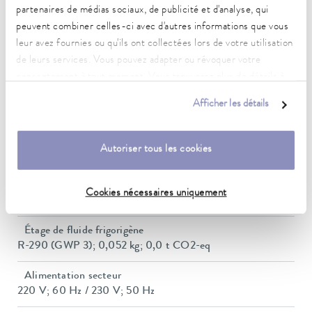
Pression de refoulement max.
partenaires de médias sociaux, de publicité et d'analyse, qui
0,2 bar
peuvent combiner celles-ci avec d'autres informations que vous
leur avez fournies ou qu'ils ont collectées lors de votre utilisation
Pompe Débit max. (pression)
de leurs services. Vous pouvez adapter ou révoquer votre
15 L/min
consentement à tout moment. Vous trouverez plus de détails à
ce sujet dans notre
déclaration de protection des données
.
Volume du bain min./max.
Afficher les détails
5,0 / 7,5 L
Dimensions (l x P x H)
Autoriser tous les cookies
235 x 500 x 605 mm
Poids
Cookies nécessaires uniquement
29 kg
Étage de fluide frigorigène
R-290 (GWP 3); 0,052 kg; 0,0 t CO2-eq
Alimentation secteur
220 V; 60 Hz / 230 V; 50 Hz