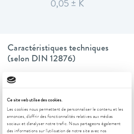
0,05 ± K
Caractéristiques techniques
(selon DIN 12876)
Plage de température de fonctionnement
-25 ... 100 °C
Plage de température ambiante
Ce site web utilise des cookies.
5 ... 40 °C
Les cookies nous permettent de personnaliser le contenu et les
Constance de la température
annonces, d'offrir des fonctionnalités relatives aux médias
0,05 ± K
sociaux et d'analyser notre trafic. Nous partageons également
des informations sur l'utilisation de notre site avec nos