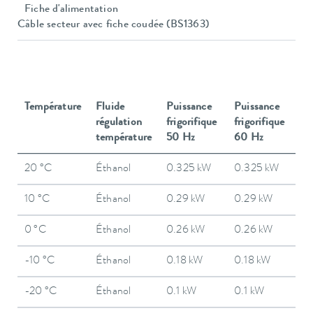
Fiche d'alimentation
Câble secteur avec fiche coudée (BS1363)
Température
Fluide
Puissance
Puissance
régulation
frigorifique
frigorifique
température
50 Hz
60 Hz
20 °C
Éthanol
0.325 kW
0.325 kW
10 °C
Éthanol
0.29 kW
0.29 kW
0 °C
Éthanol
0.26 kW
0.26 kW
-10 °C
Éthanol
0.18 kW
0.18 kW
-20 °C
Éthanol
0.1 kW
0.1 kW