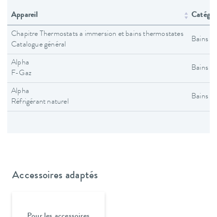
Appareil
Catégori
Chapitre Thermostats a immersion et bains thermostates
Bains t
Catalogue général
Alpha
Bains t
F-Gaz
Alpha
Bains t
Réfrigérant naturel
Accessoires adaptés
Pour les accessoires