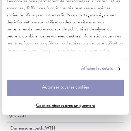
Les cookies nous permettent de personnaliser le contenu et les
0,05 ± K
annonces, d'offrir des fonctionnalités relatives aux médias
Puissance de chauffe max.
sociaux et d'analyser notre trafic. Nous partageons également
1 kW
des informations sur l'utilisation de notre site avec nos
partenaires de médias sociaux, de publicité et d'analyse, qui
Puissance absorbée max.
peuvent combiner celles-ci avec d'autres informations que vous
1,3 kW
leur avez fournies ou qu'ils ont collectées lors de votre utilisation
de leurs services. Vous pouvez adapter ou révoquer votre
Consommation de courant
consentement à tout moment. Vous trouverez plus de détails à
13 A
ce sujet dans notre
déclaration de protection des données
.
Afficher les détails
Pression de refoulement max.
0,2 bar
Autoriser tous les cookies
Pompe Débit max. (pression)
15 L/min
Cookies nécessaires uniquement
Volume du bain min./max.
5,0 / 7,5 L
Dimensions_bath_WTH