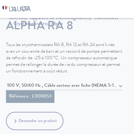
LAUDA
Appareils de thermorégulation
Thermostats
ALPHA RA 8
Cryothermostats
Alpha
Tous les cryothermostats RA 8, RA 12 et RA 24 sont livrés
avec un couvercle de bain et un raccord de pompe permettant
de refroidir de -25 à 100 °C. Un compresseur automatique
permet de rallonger la durée de vie du compresseur et permet
un fonctionnement à coût réduit.
100 V; 50/60 Hz , Câble secteur avec fiche (NEMA 5-15P)
Référence : L000653
Demander un produit