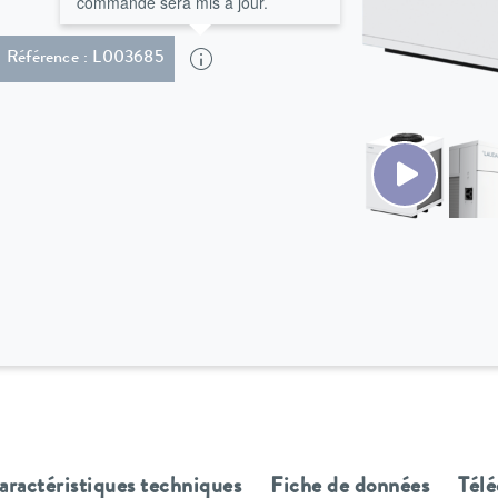
commande sera mis à jour.
Référence : L003685
aractéristiques techniques
Fiche de données
Tél