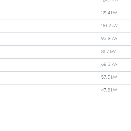
124.7 kW
121.4 kW
110.2 kW
95.3 kW
81.7 kW
68.3 kW
57.5 kW
47.8 kW