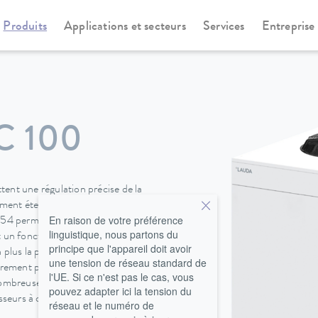
Produits
Applications et secteurs
Services
Entreprise
irculation
Refroidisseurs à circulation
Ultracool New Generation
 100
ent une régulation précise de la
ement étendue de -10 à 35 °C et
En raison de votre préférence
 54 permet une installation à
linguistique, nous partons du
met un fonctionnement à des
principe que l'appareil doit avoir
 plus la pollution sonore.
une tension de réseau standard de
rement par rapport aux modèles
l'UE. Si ce n'est pas le cas, vous
nombreuses options tels des
pouvez adapter ici la tension du
sseurs à circulation peuvent être
réseau et le numéro de