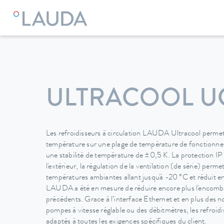
LAUDA
Appareils de thermorégulation
Refroidisseurs à c
ULTRACOOL UC
Les refroidisseurs à circulation LAUDA Ultracool permett
température sur une plage de température de fonctionn
une stabilité de température de ±0,5 K. La protection IP
l'extérieur, la régulation de la ventilation (de série) per
températures ambiantes allant jusqu'à -20 °C et réduit en
LAUDA a été en mesure de réduire encore plus l'encomb
précédents. Grace à l’interface Ethernet et en plus des 
pompes à vitesse réglable ou des débitmètres, les refroidi
adaptés à toutes les exigences spécifiques du client.