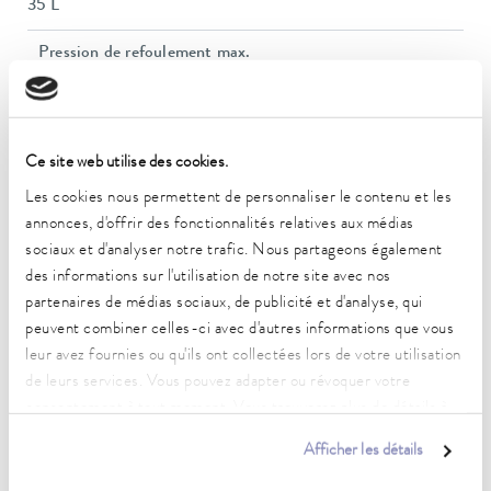
35 L
Pression de refoulement max.
6,8 bar
Pompe Débit max. (pression)
106 L/min
Ce site web utilise des cookies.
Débit nominal de la pompe
Les cookies nous permettent de personnaliser le contenu et les
26,6 L/min
annonces, d'offrir des fonctionnalités relatives aux médias
sociaux et d'analyser notre trafic. Nous partageons également
Débit nominal de la pompe
des informations sur l'utilisation de notre site avec nos
26,6 L/min
partenaires de médias sociaux, de publicité et d'analyse, qui
peuvent combiner celles-ci avec d'autres informations que vous
Entrée/sortie du filetage de raccordement (intérieur)
leur avez fournies ou qu'ils ont collectées lors de votre utilisation
Rp 1
de leurs services. Vous pouvez adapter ou révoquer votre
consentement à tout moment. Vous trouverez plus de détails à
Water Cooling Connection Thread Inside
Rp 1
ce sujet dans notre
déclaration de protection des données
.
Afficher les détails
Dimensions (l x P x H)