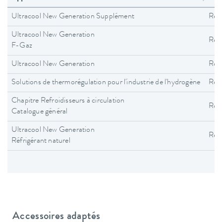
Ultracool New Generation Supplément
Refr
Ultracool New Generation
Refr
F-Gaz
Ultracool New Generation
Refr
Solutions de thermorégulation pour l'industrie de l'hydrogène
Refr
Chapitre Refroidisseurs à circulation
Refr
Catalogue général
Ultracool New Generation
Refr
Réfrigérant naturel
Accessoires adaptés