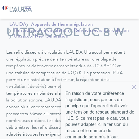
LAUDA
Appareils de thermorégulation
ULTRACOOL UC 8 W
Refroidisseurs à circulation
Refroidisseurs à circulation
Ultracool New Generation
Les refroidisseurs à circulation LAUDA Ultracool permettent
une régulation précise de la température sur une plage de
température de fonctionnement étendue de -10 à 35 °C et
une stabilité de température de ±0,5 K. La protection IP 54
permet une installation à l'extérieur, la régulation de la
ventilation (de série) permet un fonctionnement à des
En raison de votre préférence
températures ambiantes allant jusqu'à -20 °C et réduit en plus
linguistique, nous partons du
la pollution sonore. LAUDA a été en mesure de réduire
principe que l'appareil doit avoir
encore plus l'encombrement par rapport aux modèles
une tension de réseau standard de
précédents. Grace à l’interface Ethernet et en plus des
l'UE. Si ce n'est pas le cas, vous
nombreuses options tels des pompes à vitesse réglable ou des
pouvez adapter ici la tension du
débitmètres, les refroidisseurs à circulation peuvent être
réseau et le numéro de
adaptés à toutes les exigences spécifiques du client.
commande sera mis à jour.