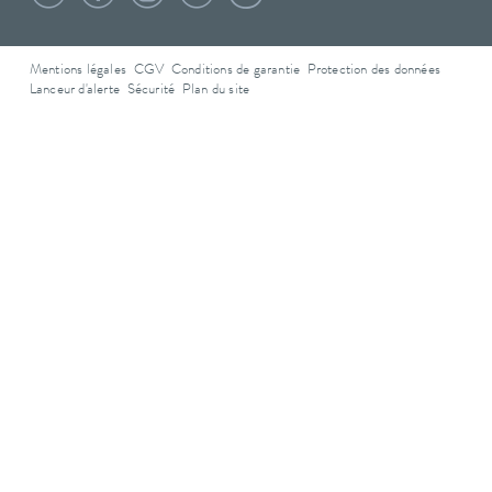
Mentions légales
CGV
Conditions de garantie
Protection des données
Lanceur d'alerte
Sécurité
Plan du site