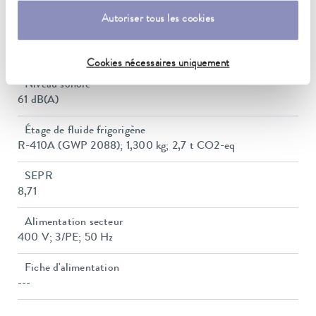
720 x 910 x 1280 mm
Autoriser tous les cookies
Poids
126 kg
Cookies nécessaires uniquement
Niveau sonore
61 dB(A)
Étage de fluide frigorigène
R-410A (GWP 2088); 1,300 kg; 2,7 t CO2-eq
SEPR
8,71
Alimentation secteur
400 V; 3/PE; 50 Hz
Fiche d'alimentation
---