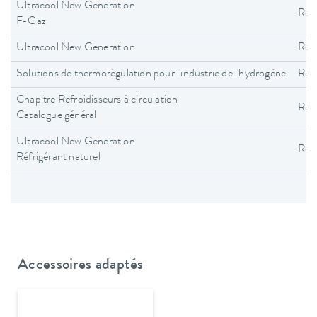
Ultracool New Generation
Refr
F-Gaz
Ultracool New Generation
Refr
Solutions de thermorégulation pour l'industrie de l'hydrogène
Refr
Chapitre Refroidisseurs à circulation
Refr
Catalogue général
Ultracool New Generation
Refr
Réfrigérant naturel
Accessoires adaptés