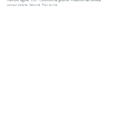
Mentions légales
CGV
Conditions de garantie
Protection des données
Lanceur d'alerte
Sécurité
Plan du site