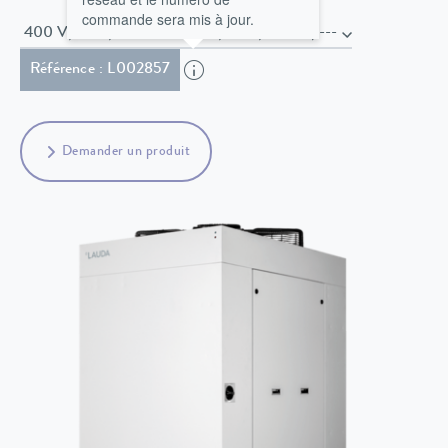
commande sera mis à jour.
400 V; 3/PE; 50 Hz & 460 V; 3/PE; 60 Hz , ---
Référence : L002857
Demander un produit