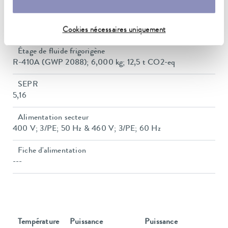
Niveau sonore
69,5 dB(A)
Cookies nécessaires uniquement
Étage de fluide frigorigène
R-410A (GWP 2088); 6,000 kg; 12,5 t CO2-eq
SEPR
5,16
Alimentation secteur
400 V; 3/PE; 50 Hz & 460 V; 3/PE; 60 Hz
Fiche d'alimentation
---
Température
Puissance
Puissance