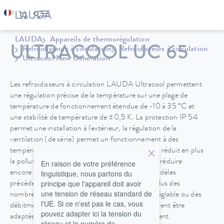
LAUDA
Appareils de thermorégulation
ULTRACOOL UC 65
Refroidisseurs à circulation
Refroidisseurs à circulation
Ultracool New Generation
Les refroidisseurs à circulation LAUDA Ultracool permettent
une régulation précise de la température sur une plage de
température de fonctionnement étendue de -10 à 35 °C et
une stabilité de température de ±0,5 K. La protection IP 54
permet une installation à l'extérieur, la régulation de la
ventilation (de série) permet un fonctionnement à des
températures ambiantes allant jusqu'à -20 °C et réduit en plus
la pollution sonore. LAUDA a été en mesure de réduire
En raison de votre préférence
linguistique, nous partons du
encore plus l'encombrement par rapport aux modèles
principe que l'appareil doit avoir
précédents. Grace à l’interface Ethernet et en plus des
une tension de réseau standard de
nombreuses options tels des pompes à vitesse réglable ou des
l'UE. Si ce n'est pas le cas, vous
débitmètres, les refroidisseurs à circulation peuvent être
pouvez adapter ici la tension du
adaptés à toutes les exigences spécifiques du client.
réseau et le numéro de