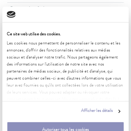
Pression de refoulement max.
5,0 bar (50 Hz), 7,2 bar (60 Hz)
Pompe Débit max. (pression)
250 L/min (50 Hz); 300 L/min (60 Hz)
Ce site web utilise des cookies.
Les cookies nous permettent de personnaliser le contenu et les
Débit nominal de la pompe
annonces, d'offrir des fonctionnalités relatives aux médias
196 L/min
sociaux et d'analyser notre trafic. Nous partageons également
des informations sur l'utilisation de notre site avec nos
Débit nominal de la pompe
partenaires de médias sociaux, de publicité et d'analyse, qui
196 L/min
peuvent combiner celles-ci avec d'autres informations que vous
Entrée/sortie du filetage de raccordement (intérieur)
leur avez fournies ou qu'ils ont collectées lors de votre utilisation
Rp 1 1/2
de leurs services. Vous pouvez adapter ou révoquer votre
consentement à tout moment. Vous trouverez plus de détails à
Dimensions (l x P x H)
ce sujet dans notre
déclaration de protection des données
.
1040 x 1435 x 1890 mm
Afficher les détails
Poids
427 kg
Autoriser tous les cookies