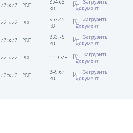
864,63
Загрузить
лийский
PDF
kB
документ
967,45
Загрузить
лийский
PDF
kB
документ
883,78
Загрузить
лийский
PDF
kB
документ
Загрузить
лийский
PDF
1,19 MB
документ
849,67
Загрузить
лийский
PDF
kB
документ