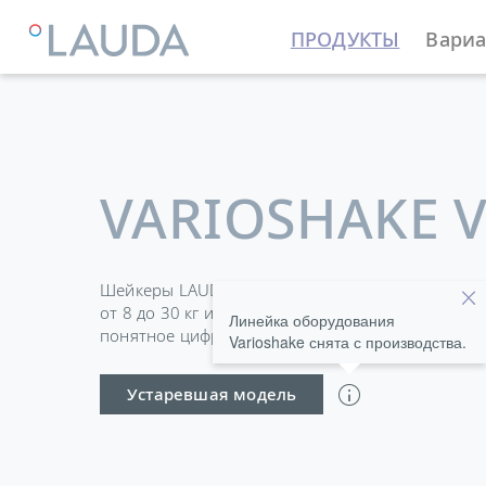
ПРОДУКТЫ
Вариа
VARIOSHAKE V
Шейкеры LAUDA Varioshake выпускаются в вари
от 8 до 30 кг и рабочими поверхностями до 676
Линейка оборудования
понятное цифровое управление обеспечивает п
Varioshake снята с производства.
Устаревшая модель