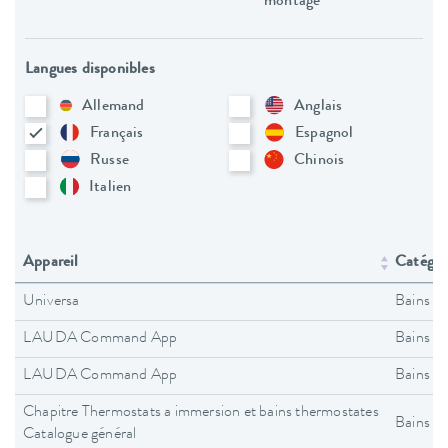
montage
Langues disponibles
Allemand
Anglais
Français
Espagnol
Russe
Chinois
Italien
Appareil
Catégori
Universa
Bains t
LAUDA Command App
Bains t
LAUDA Command App
Bains t
Chapitre Thermostats a immersion et bains thermostates
Bains t
Catalogue général