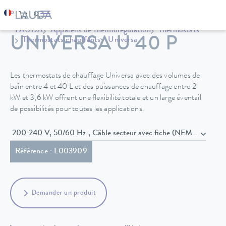
LAUDA
Appareils de thermorégulation
Thermostats
UNIVERSA U 40 P
Thermostats chauffants
Universa
Les thermostats de chauffage Universa avec des volumes de
bain entre 4 et 40 L et des puissances de chauffage entre 2
kW et 3,6 kW offrent une flexibilité totale et un large éventail
de possibilités pour toutes les applications.
200-240 V, 50/60 Hz , Câble secteur avec fiche (NEMA 6-20P)
Référence : L003909
Demander un produit