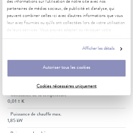
des informations sur l'utilisation de notre site avec nos
partenaires de médias sociaux, de publicité et d'analyse, qui
Plage de température de fonctionnement
peuvent combiner celles-ci avec d'autres informations que vous
40 ... 250 °C
leur avez fournies ou qu'ils ont collectées lors de votre utilisation
de leurs services. Vous pouvez adapter ou révoquer votre
Plage de température de fonctionnement avec
consentement à tout moment. Vous trouverez plus de détails à
refroidissement à l'eau
20 ... 250 °C
ce sujet dans notre
déclaration de protection des données
.
Afficher les détails
Plage de température de fonctionnement
-30 ... 250 °C
Autoriser tous les cookies
Plage de température ambiante
5 ... 40 °C
Cookies nécessaires uniquement
Constance de la température
0,01 ± K
Puissance de chauffe max.
1,85 kW