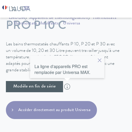
LAUDA
Appareils de thermorégulation
Thermostats
PRO P 10 C
Thermostats chauffants
Universa
Les bains thermostatés chauffants P 10, P 20 et P 30 avec
un volume de 10, 20 et 30 Litre peuvent travailler jusqu’à une
température maximale de 250 °C. Ils sont parfaitement
adaptés pour des applications nécessitant un bain avec une
La ligne d'appareils PRO est
grande stabilité de température.
remplacée par Universa MAX.
Modèle en fin de série
Accéder directement au produit Universa