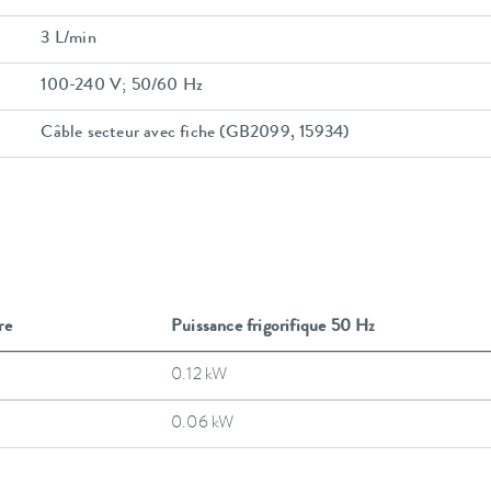
3 L/min
100-240 V; 50/60 Hz
Câble secteur avec fiche (GB2099, 15934)
re
Puissance frigorifique 50 Hz
0.12 kW
0.06 kW