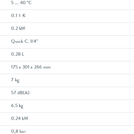
5 ... 40 °C
0.1 ± K
0.2 kW
Quick C. 1/4″
0.28 L
175 x 301 x 266 mm
7 kg
57 dB(A)
6.5 kg
0.24 kW
0,8 bar