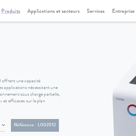
Produits
Applications et secteurs
Services
Entreprise
rmostats à circulation et de process
LOOP
0 offrent une capacité
les applications nécessitant une
ionnement sous charge partielle,
 et efficaces sur le plan
he (GB2099, 15934)
Référence : L002012