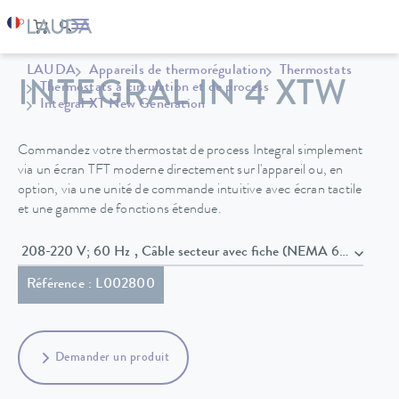
LAUDA
Appareils de thermorégulation
Thermostats
INTEGRAL IN 4 XTW
Thermostats à circulation et de process
Integral XT New Generation
Commandez votre thermostat de process Integral simplement
via un écran TFT moderne directement sur l'appareil ou, en
option, via une unité de commande intuitive avec écran tactile
et une gamme de fonctions étendue.
208-220 V; 60 Hz , Câble secteur avec fiche (NEMA 6-20P)
Référence : L002800
Demander un produit