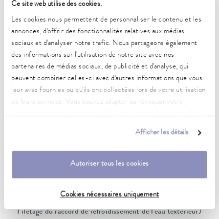
16 A
Ce site web utilise des cookies.
Les cookies nous permettent de personnaliser le contenu et les
Pression de refoulement max.
annonces, d'offrir des fonctionnalités relatives aux médias
3,1 bar
sociaux et d'analyser notre trafic. Nous partageons également
Pompe Débit max. (pression)
des informations sur l'utilisation de notre site avec nos
60 L/min
partenaires de médias sociaux, de publicité et d'analyse, qui
peuvent combiner celles-ci avec d'autres informations que vous
Raccord fileté (extérieur) des entrée/sortie
leur avez fournies ou qu'ils ont collectées lors de votre utilisation
M30 x 1,5
de leurs services. Vous pouvez adapter ou révoquer votre
consentement à tout moment. Vous trouverez plus de détails à
Taille des entrée/sortie des tuyaux
ce sujet dans notre
déclaration de protection des données
.
3/4″
Afficher les détails
Volume de remplissage min.
3,3 L
Autoriser tous les cookies
Volume de remplissage max.
9,5 L
Cookies nécessaires uniquement
Filetage du raccord de refroidissement de l'eau (extérieur)