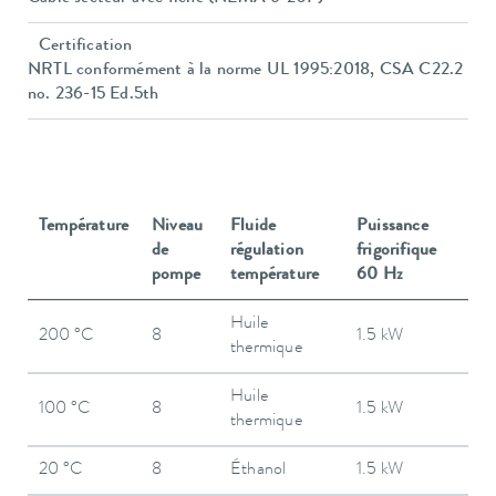
Certification
NRTL conformément à la norme UL 1995:2018, CSA C22.2
no. 236-15 Ed.5th
Température
Niveau
Fluide
Puissance
de
régulation
frigorifique
pompe
température
60 Hz
Huile
200 °C
8
1.5 kW
thermique
Huile
100 °C
8
1.5 kW
thermique
20 °C
8
Éthanol
1.5 kW