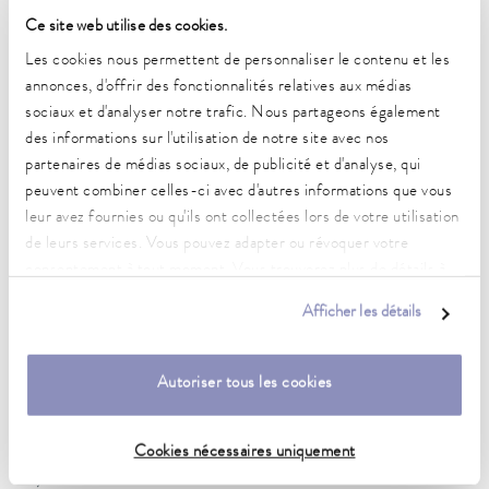
Ce site web utilise des cookies.
Puissance absorbée max.
3,5 kW
Les cookies nous permettent de personnaliser le contenu et les
annonces, d'offrir des fonctionnalités relatives aux médias
Consommation de courant
sociaux et d'analyser notre trafic. Nous partageons également
16 A
des informations sur l'utilisation de notre site avec nos
partenaires de médias sociaux, de publicité et d'analyse, qui
Pression de refoulement max.
peuvent combiner celles-ci avec d'autres informations que vous
3,1 bar
leur avez fournies ou qu'ils ont collectées lors de votre utilisation
Pompe Débit max. (pression)
de leurs services. Vous pouvez adapter ou révoquer votre
65 L/min
consentement à tout moment. Vous trouverez plus de détails à
ce sujet dans notre
déclaration de protection des données
.
Afficher les détails
Raccord fileté (extérieur) des entrée/sortie
M30 x 1,5
Autoriser tous les cookies
Taille des entrée/sortie des tuyaux
3/4″
Cookies nécessaires uniquement
Volume de remplissage min.
2,5 L