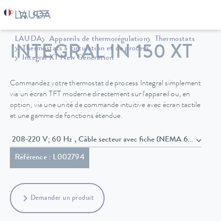
LAUDA
Appareils de thermorégulation
Thermostats
INTEGRAL IN 150 XT
Thermostats à circulation et de process
Integral XT New Generation
Commandez votre thermostat de process Integral simplement
via un écran TFT moderne directement sur l'appareil ou, en
option, via une unité de commande intuitive avec écran tactile
et une gamme de fonctions étendue.
208-220 V; 60 Hz , Câble secteur avec fiche (NEMA 6-20P)
Référence : L002794
Demander un produit