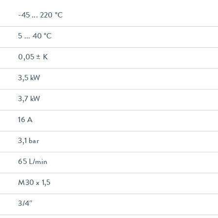
-45 ... 220 °C
5 ... 40 °C
0,05 ± K
3,5 kW
3,7 kW
16 A
3,1 bar
65 L/min
M30 x 1,5
3/4″