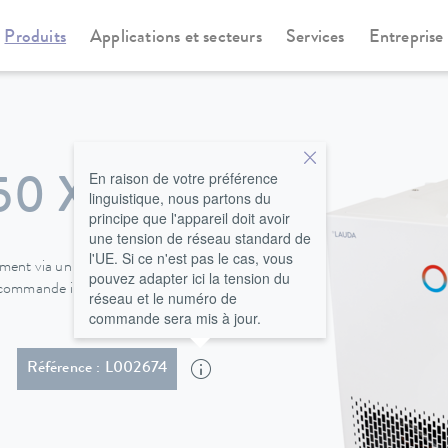
Produits
Applications et secteurs
Services
Entreprise
rmostats à circulation et de process
Integral XT New Generation
En raison de votre préférence
50 XTW
linguistique, nous partons du
principe que l'appareil doit avoir
une tension de réseau standard de
l'UE. Si ce n'est pas le cas, vous
ement via un écran TFT moderne
pouvez adapter ici la tension du
e commande intuitive avec écran
réseau et le numéro de
commande sera mis à jour.
chuko (CEE7/7)
Référence : L002674