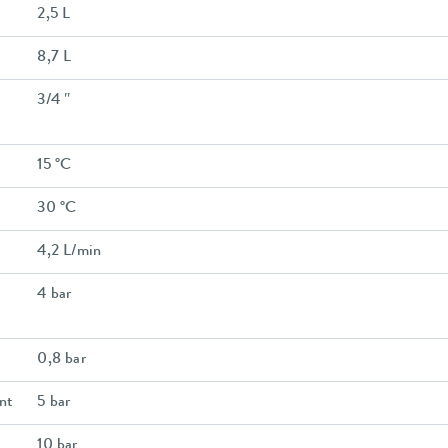
2,5 L
8,7 L
3/4 ″
15 °C
30 °C
4,2 L/min
4 bar
0,8 bar
nt
5 bar
10 bar