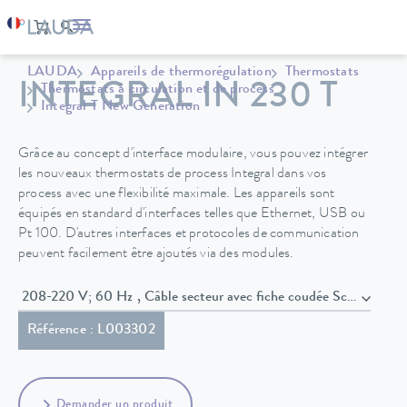
LAUDA
Appareils de thermorégulation
Thermostats
INTEGRAL IN 230 T
Thermostats à circulation et de process
Integral T New Generation
Grâce au concept d'interface modulaire, vous pouvez intégrer
les nouveaux thermostats de process Integral dans vos
process avec une flexibilité maximale. Les appareils sont
équipés en standard d'interfaces telles que Ethernet, USB ou
Pt 100. D'autres interfaces et protocoles de communication
peuvent facilement être ajoutés via des modules.
208-220 V; 60 Hz , Câble secteur avec fiche coudée Schuko (
Référence : L003302
Demander un produit