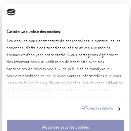
Caractéristiques techniques
(selon DIN 12876)
Ce site web utilise des cookies.
Plage de température de fonctionnement
Les cookies nous permettent de personnaliser le contenu et les
-32 ... 120 °C
annonces, d'offrir des fonctionnalités relatives aux médias
sociaux et d'analyser notre trafic. Nous partageons également
Plage de température ambiante
des informations sur l'utilisation de notre site avec nos
5 ... 40 °C
partenaires de médias sociaux, de publicité et d'analyse, qui
peuvent combiner celles-ci avec d'autres informations que vous
Constance de la température
leur avez fournies ou qu'ils ont collectées lors de votre utilisation
0,05 ± K
de leurs services. Vous pouvez adapter ou révoquer votre
Puissance de chauffe max.
consentement à tout moment. Vous trouverez plus de détails à
2,7 kW
ce sujet dans notre
déclaration de protection des données
.
Afficher les détails
Puissance absorbée max.
3,5 kW
Autoriser tous les cookies