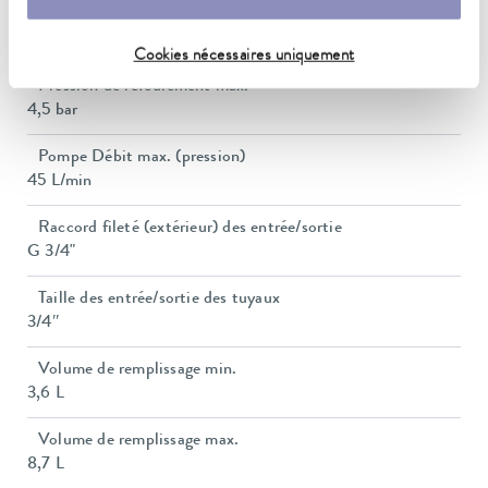
Consommation de courant
16 A
Cookies nécessaires uniquement
Pression de refoulement max.
4,5 bar
Pompe Débit max. (pression)
45 L/min
Raccord fileté (extérieur) des entrée/sortie
G 3/4"
Taille des entrée/sortie des tuyaux
3/4″
Volume de remplissage min.
3,6 L
Volume de remplissage max.
8,7 L