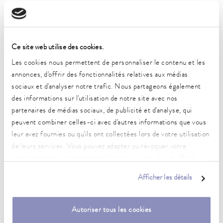
Plage de température ambiante
5 ... 40 °C
Constance de la température
Ce site web utilise des cookies.
0,05 ± K
Les cookies nous permettent de personnaliser le contenu et les
Puissance de chauffe max.
annonces, d'offrir des fonctionnalités relatives aux médias
8 kW
sociaux et d'analyser notre trafic. Nous partageons également
des informations sur l'utilisation de notre site avec nos
Puissance absorbée max.
partenaires de médias sociaux, de publicité et d'analyse, qui
11 kW
peuvent combiner celles-ci avec d'autres informations que vous
leur avez fournies ou qu'ils ont collectées lors de votre utilisation
Consommation de courant
de leurs services. Vous pouvez adapter ou révoquer votre
16 A
consentement à tout moment. Vous trouverez plus de détails à
Pression de refoulement max.
ce sujet dans notre
déclaration de protection des données
.
Afficher les détails
3,5 bar (50 Hz), 4,6 bar (60 Hz)
Pompe Débit max. (pression)
Autoriser tous les cookies
40 L/min (50 Hz); 65 L/min (60 Hz)