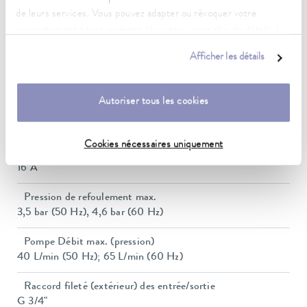
de leurs services. Vous pouvez adapter ou révoquer votre
Constance de la température
consentement à tout moment. Vous trouverez plus de détails à
0,05 ± K
ce sujet dans notre
déclaration de protection des données
.
Afficher les détails
Puissance de chauffe max.
8 kW
Autoriser tous les cookies
Puissance absorbée max.
11 kW
Cookies nécessaires uniquement
Consommation de courant
16 A
Pression de refoulement max.
3,5 bar (50 Hz), 4,6 bar (60 Hz)
Pompe Débit max. (pression)
40 L/min (50 Hz); 65 L/min (60 Hz)
Raccord fileté (extérieur) des entrée/sortie
G 3/4"