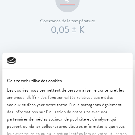
Constance de la température
0,05 ± K
Caractéristiques techniques
Ce site web utilise des cookies.
(selon DIN 12876)
Les cookies nous permettent de personnaliser le contenu et les
annonces, d'offrir des fonctionnalités relatives aux médias
Plage de température de fonctionnement
sociaux et d'analyser notre trafic. Nous partageons également
-32 ... 120 °C
des informations sur l'utilisation de notre site avec nos
partenaires de médias sociaux, de publicité et d'analyse, qui
Plage de température ambiante
peuvent combiner celles-ci avec d'autres informations que vous
5 ... 40 °C
leur avez fournies ou qu'ils ont collectées lors de votre utilisation