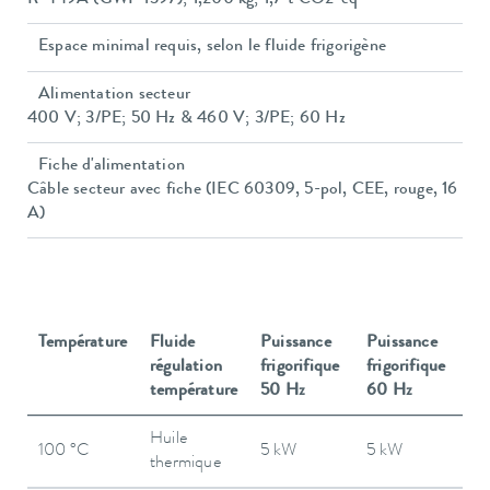
R-449A (GWP 1397); 1,200 kg; 1,7 t CO2-eq
Espace minimal requis, selon le fluide frigorigène
Alimentation secteur
400 V; 3/PE; 50 Hz & 460 V; 3/PE; 60 Hz
Fiche d'alimentation
Câble secteur avec fiche (IEC 60309, 5-pol, CEE, rouge, 16
A)
Température
Fluide
Puissance
Puissance
régulation
frigorifique
frigorifique
température
50 Hz
60 Hz
Huile
100 °C
5 kW
5 kW
thermique