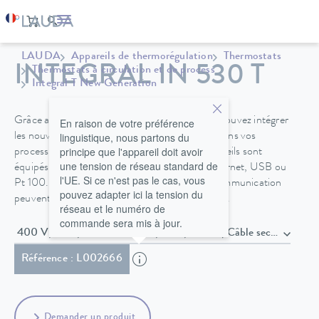
LAUDA
Appareils de thermorégulation
Thermostats
INTEGRAL IN 530 T
Thermostats à circulation et de process
Integral T New Generation
Grâce au concept d'interface modulaire, vous pouvez intégrer
En raison de votre préférence
linguistique, nous partons du
les nouveaux thermostats de process Integral dans vos
principe que l'appareil doit avoir
process avec une flexibilité maximale. Les appareils sont
une tension de réseau standard de
équipés en standard d'interfaces telles que Ethernet, USB ou
l'UE. Si ce n'est pas le cas, vous
Pt 100. D'autres interfaces et protocoles de communication
pouvez adapter ici la tension du
peuvent facilement être ajoutés via des modules.
réseau et le numéro de
commande sera mis à jour.
400 V; 3/PE; 50 Hz & 460 V; 3/PE;
Référence : L002666
Demander un produit