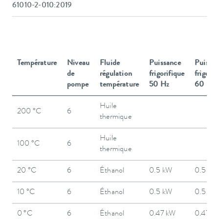
61010-2-010:2019
Température
Niveau
Fluide
Puissance
Puissa
de
régulation
frigorifique
frigorif
pompe
température
50 Hz
60 Hz
Huile
200 °C
6
thermique
Huile
100 °C
6
thermique
20 °C
6
Éthanol
0.5 kW
0.5 kW
10 °C
6
Éthanol
0.5 kW
0.5 kW
0 °C
6
Éthanol
0.47 kW
0.47 k