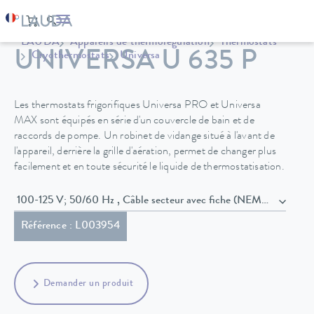
LAUDA
Appareils de thermorégulation
Thermostats
UNIVERSA U 635 P
Cryothermostats
Universa
Les thermostats frigorifiques Universa PRO et Universa
MAX sont équipés en série d'un couvercle de bain et de
raccords de pompe. Un robinet de vidange situé à l'avant de
l'appareil, derrière la grille d'aération, permet de changer plus
facilement et en toute sécurité le liquide de thermostatisation.
100-125 V; 50/60 Hz , Câble secteur avec fiche (NEMA 5-15P)
Référence : L003954
Demander un produit