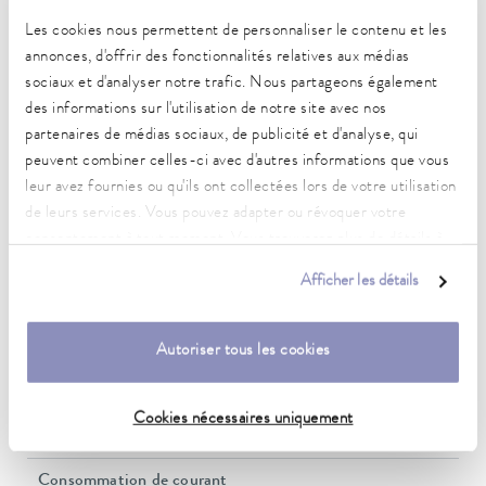
Les cookies nous permettent de personnaliser le contenu et les
annonces, d'offrir des fonctionnalités relatives aux médias
Plage de température de fonctionnement
-35 ... 200 °C
sociaux et d'analyser notre trafic. Nous partageons également
des informations sur l'utilisation de notre site avec nos
Plage de température de fonctionnement
partenaires de médias sociaux, de publicité et d'analyse, qui
-35 ... 200 °C
peuvent combiner celles-ci avec d'autres informations que vous
leur avez fournies ou qu'ils ont collectées lors de votre utilisation
Plage de température ambiante
de leurs services. Vous pouvez adapter ou révoquer votre
5 ... 40 °C
consentement à tout moment. Vous trouverez plus de détails à
ce sujet dans notre
déclaration de protection des données
.
Constance de la température
Afficher les détails
0,02 ± K
Heating_range
Autoriser tous les cookies
1.1 ... 1.5 kW
Puissance absorbée max.
Cookies nécessaires uniquement
1,5 kW
Consommation de courant