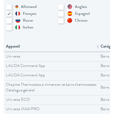
Allemand
Anglais
Français
Espagnol
Russe
Chinois
Italien
Appareil
Catégori
Universa
Bains t
LAUDA Command App
Bains t
LAUDA Command App
Bains t
Chapitre Thermostats a immersion et bains thermostates
Bains t
Catalogue général
Universa ECO
Bains t
Universa MAX/PRO
Bains t