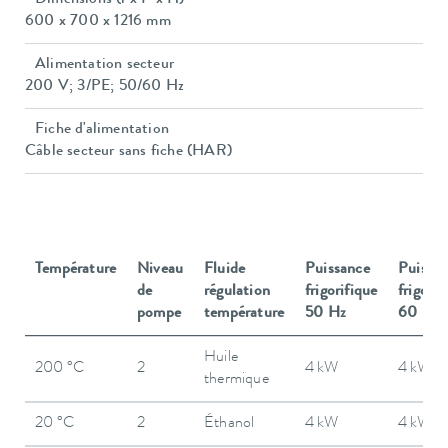
Dimensions (l x P x H)
600 x 700 x 1216 mm
Alimentation secteur
200 V; 3/PE; 50/60 Hz
Fiche d'alimentation
Câble secteur sans fiche (HAR)
Température
Niveau
Fluide
Puissance
Puissa
de
régulation
frigorifique
frigorif
pompe
température
50 Hz
60 Hz
Huile
200 °C
2
4 kW
4 kW
thermique
20 °C
2
Éthanol
4 kW
4 kW