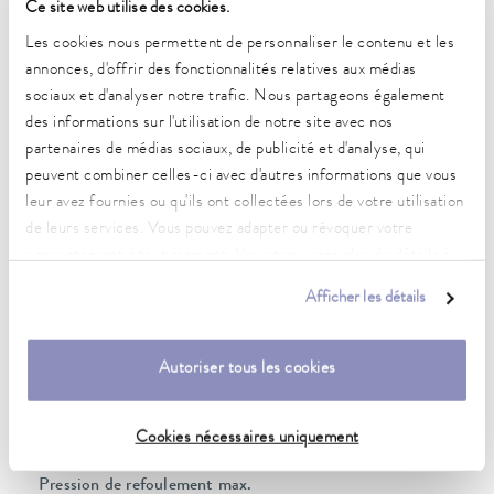
Ce site web utilise des cookies.
Les cookies nous permettent de personnaliser le contenu et les
Plage de température de fonctionnement
annonces, d'offrir des fonctionnalités relatives aux médias
-90 ... 200 °C
sociaux et d'analyser notre trafic. Nous partageons également
des informations sur l'utilisation de notre site avec nos
Plage de température ambiante
partenaires de médias sociaux, de publicité et d'analyse, qui
5 ... 40 °C
peuvent combiner celles-ci avec d'autres informations que vous
Constance de la température
leur avez fournies ou qu'ils ont collectées lors de votre utilisation
0.05 ± K
de leurs services. Vous pouvez adapter ou révoquer votre
consentement à tout moment. Vous trouverez plus de détails à
Puissance de chauffe max.
ce sujet dans notre
déclaration de protection des données
.
2.8 kW
Afficher les détails
Puissance absorbée max.
7 kW
Autoriser tous les cookies
Consommation de courant
25 A
Cookies nécessaires uniquement
Pression de refoulement max.