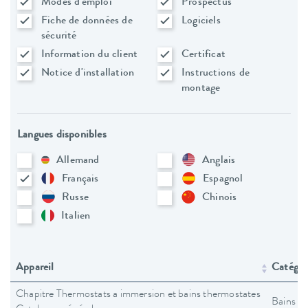
Modes d'emploi
Prospectus
Fiche de données de
Logiciels
sécurité
Information du client
Certificat
Notice d'installation
Instructions de
montage
Langues disponibles
Allemand
Anglais
Français
Espagnol
Russe
Chinois
Italien
Appareil
Catégori
Chapitre Thermostats a immersion et bains thermostates
Bains t