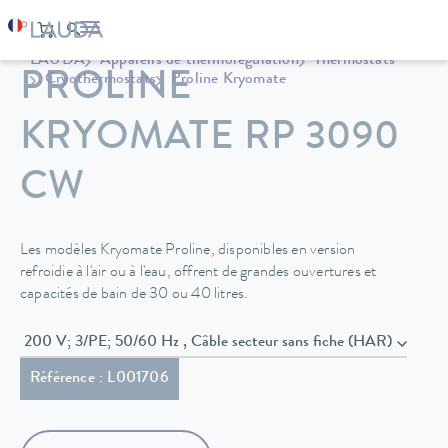
LAUDA
Appareils de thermorégulation
Thermostats
PROLINE
Cryothermostats
Proline Kryomate
KRYOMATE RP 3090
CW
Les modèles Kryomate Proline, disponibles en version
refroidie à l'air ou à l'eau, offrent de grandes ouvertures et
capacités de bain de 30 ou 40 litres.
200 V; 3/PE; 50/60 Hz , Câble secteur sans fiche (HAR)
Référence : L001706