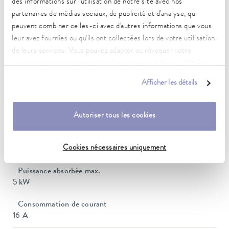
des informations sur l'utilisation de notre site avec nos
(selon DIN 12876)
partenaires de médias sociaux, de publicité et d'analyse, qui
peuvent combiner celles-ci avec d'autres informations que vous
leur avez fournies ou qu'ils ont collectées lors de votre utilisation
Plage de température de fonctionnement
-50 ... 200 °C
de leurs services. Vous pouvez adapter ou révoquer votre
consentement à tout moment. Vous trouverez plus de détails à
Plage de température ambiante
ce sujet dans notre
déclaration de protection des données
.
Afficher les détails
5 ... 40 °C
Constance de la température
Autoriser tous les cookies
0,05 ± K
Puissance de chauffe max.
Cookies nécessaires uniquement
2,8 kW
Puissance absorbée max.
5 kW
Consommation de courant
16 A