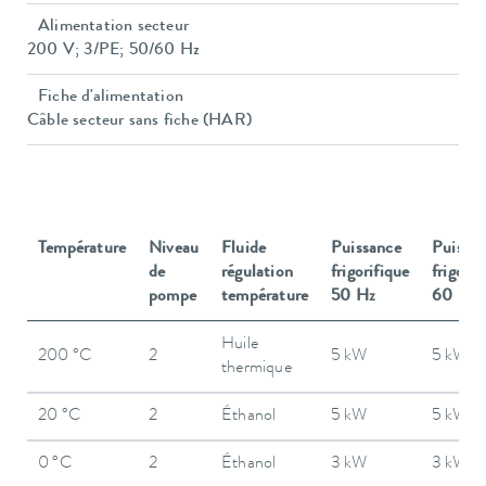
Alimentation secteur
200 V; 3/PE; 50/60 Hz
Fiche d'alimentation
Câble secteur sans fiche (HAR)
Température
Niveau
Fluide
Puissance
Puissa
de
régulation
frigorifique
frigorif
pompe
température
50 Hz
60 Hz
Huile
200 °C
2
5 kW
5 kW
thermique
20 °C
2
Éthanol
5 kW
5 kW
0 °C
2
Éthanol
3 kW
3 kW