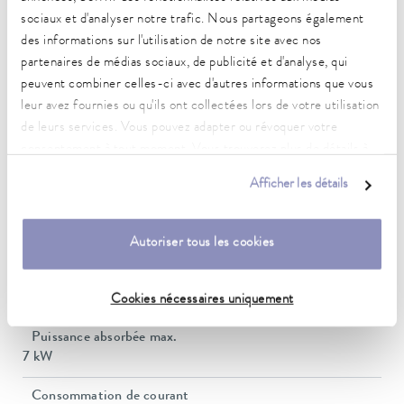
Caractéristiques techniques
sociaux et d'analyser notre trafic. Nous partageons également
(selon DIN 12876)
des informations sur l'utilisation de notre site avec nos
partenaires de médias sociaux, de publicité et d'analyse, qui
peuvent combiner celles-ci avec d'autres informations que vous
Plage de température de fonctionnement
leur avez fournies ou qu'ils ont collectées lors de votre utilisation
-90 ... 150 °C
de leurs services. Vous pouvez adapter ou révoquer votre
consentement à tout moment. Vous trouverez plus de détails à
Plage de température ambiante
ce sujet dans notre
déclaration de protection des données
.
5 ... 40 °C
Afficher les détails
Constance de la température
0.05 ± K
Autoriser tous les cookies
Puissance de chauffe max.
3 kW
Cookies nécessaires uniquement
Puissance absorbée max.
7 kW
Consommation de courant