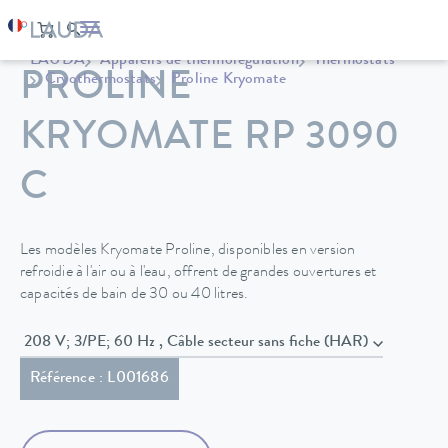
LAUDA
Appareils de thermorégulation
Thermostats
PROLINE
Cryothermostats
Proline Kryomate
KRYOMATE RP 3090
C
Les modèles Kryomate Proline, disponibles en version
refroidie à l'air ou à l'eau, offrent de grandes ouvertures et
capacités de bain de 30 ou 40 litres.
208 V; 3/PE; 60 Hz , Câble secteur sans fiche (HAR)
Référence : L001686