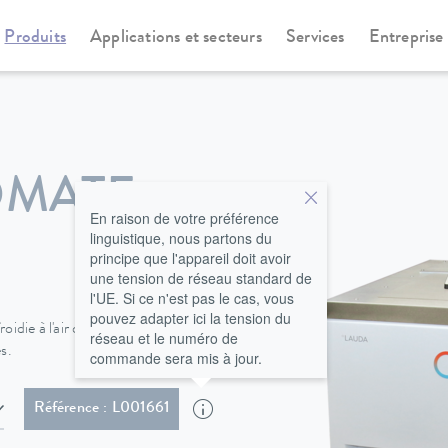
Produits
Applications et secteurs
Services
Entreprise
othermostats
Proline Kryomate
OMATE
En raison de votre préférence
linguistique, nous partons du
principe que l'appareil doit avoir
une tension de réseau standard de
l'UE. Si ce n'est pas le cas, vous
pouvez adapter ici la tension du
die à l'air ou à l'eau, offrent de
réseau et le numéro de
s.
commande sera mis à jour.
ec fiche (IEC 60309, 5-pol, CEE, rouge, 16 A)
Référence : L001661