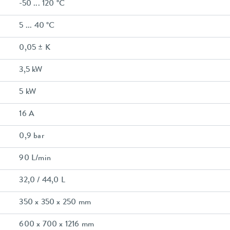
-50 ... 120 °C
5 ... 40 °C
0,05 ± K
3,5 kW
5 kW
16 A
0,9 bar
90 L/min
32,0 / 44,0 L
350 x 350 x 250 mm
600 x 700 x 1216 mm