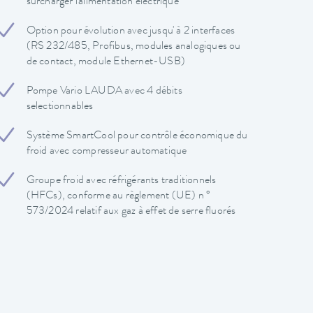
surcharger l'alimentation électrique
Option pour évolution avec jusqu' à 2 interfaces
(RS 232/485, Profibus, modules analogiques ou
de contact, module Ethernet-USB)
Pompe Vario LAUDA avec 4 débits
selectionnables
Système SmartCool pour contrôle économique du
froid avec compresseur automatique
Groupe froid avec réfrigérants traditionnels
(HFCs), conforme au règlement (UE) n °
573/2024 relatif aux gaz à effet de serre fluorés