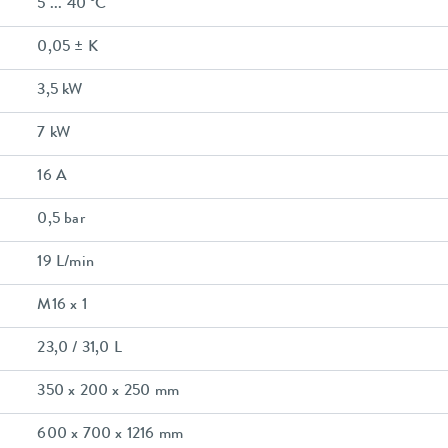
5 ... 40 °C
0,05 ± K
3,5 kW
7 kW
16 A
0,5 bar
19 L/min
M16 x 1
23,0 / 31,0 L
350 x 200 x 250 mm
600 x 700 x 1216 mm