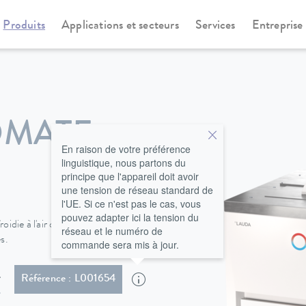
Produits
Applications et secteurs
Services
Entreprise
othermostats
Proline Kryomate
OMATE
En raison de votre préférence
linguistique, nous partons du
principe que l'appareil doit avoir
une tension de réseau standard de
l'UE. Si ce n'est pas le cas, vous
pouvez adapter ici la tension du
die à l'air ou à l'eau, offrent de
réseau et le numéro de
s.
commande sera mis à jour.
ec fiche (IEC 60309, 5-pol, CEE, rouge, 16 A)
Référence : L001654