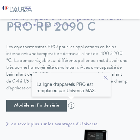
LAUDA
Appareils de thermorégulation
Thermostats
PRO RP 2090 C
Cryothermostats
Universa
Les cryothermostats PRO pour les applications en bains
interne ont une température de travail allant de -100 à 200
°C. La pompe réglable sur différents pallier permet d’avoir une
très bonne homogénéité dans le bain. Avec une capacité de
bain allant de 10 à 30 L et une puissance cryogénique allant
de 0,4 à 1,5 kW, les cryothermostats PRO ont un large champ
La ligne d'appareils PRO est
d’application possible.
remplacée par Universa MAX.
Modèle en fin de série
en savoir plus sur les avantages d'Universa