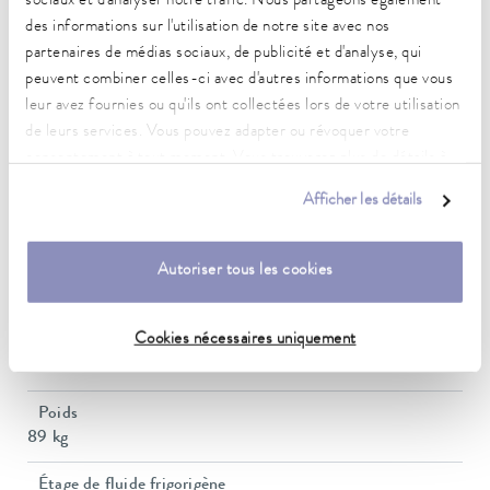
sociaux et d'analyser notre trafic. Nous partageons également
3,6 kW
des informations sur l'utilisation de notre site avec nos
partenaires de médias sociaux, de publicité et d'analyse, qui
Puissance absorbée max.
peuvent combiner celles-ci avec d'autres informations que vous
3,7 kW
leur avez fournies ou qu'ils ont collectées lors de votre utilisation
Consommation de courant
de leurs services. Vous pouvez adapter ou révoquer votre
16 A
consentement à tout moment. Vous trouverez plus de détails à
ce sujet dans notre
déclaration de protection des données
.
Dimensions_bath_WTH
Afficher les détails
300 x 290 x 200 mm
Autoriser tous les cookies
Volume du bain min./max.
12,5 / 21,0 L
Cookies nécessaires uniquement
Dimensions (l x P x H)
500 x 600 x 780 mm
Poids
89 kg
Étage de fluide frigorigène