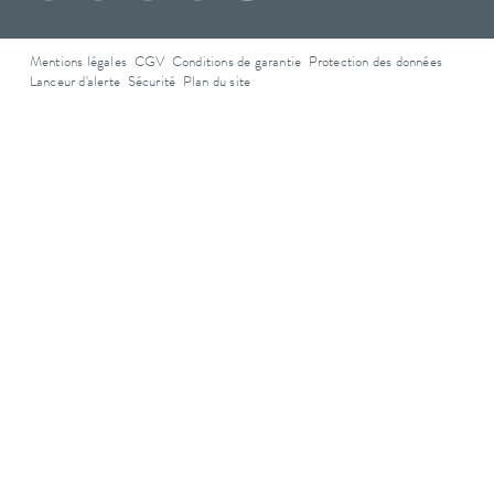
Mentions légales
CGV
Conditions de garantie
Protection des données
Lanceur d'alerte
Sécurité
Plan du site