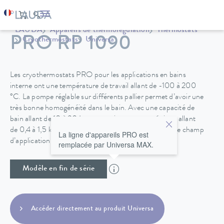
LAUDA
Appareils de thermorégulation
Thermostats
PRO RP 1090
Cryothermostats
Universa
Les cryothermostats PRO pour les applications en bains
interne ont une température de travail allant de -100 à 200
°C. La pompe réglable sur différents pallier permet d’avoir une
très bonne homogénéité dans le bain. Avec une capacité de
bain allant de 10 à 30 L et une puissance cryogénique allant
de 0,4 à 1,5 kW, les cryothermostats PRO ont un large champ
La ligne d'appareils PRO est
d’application possible.
remplacée par Universa MAX.
Modèle en fin de série
Accéder directement au produit Universa