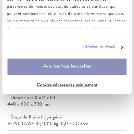
Puissance de chauffe max.
partenaires de médias sociaux, de publicité et d'analyse, qui
2,95 kW
peuvent combiner celles-ci avec d'autres informations que vous
Puissance absorbée max.
leur avez fournies ou qu'ils ont collectées lors de votre utilisation
3 kW
de leurs services. Vous pouvez adapter ou révoquer votre
consentement à tout moment. Vous trouverez plus de détails à
Consommation de courant
ce sujet dans notre
déclaration de protection des données
.
13 A
Afficher les détails
Dimensions_bath_WTH
240 x 150 x 200 mm
Autoriser tous les cookies
Volume du bain min./max.
6,5 / 10,5 L
Cookies nécessaires uniquement
Dimensions (l x P x H)
440 x 600 x 730 mm
Étage de fluide frigorigène
R-290 (GWP 3); 0,110 kg; 0,0 t CO2-eq