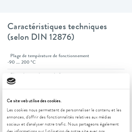
Caractéristiques techniques
(selon DIN 12876)
Plage de température de fonctionnement
-90 ... 200 °C
Plage de température de fonctionnement
-90 ... 200 °C
Plage de température ambiante
5 ... 40 °C
Ce site web utilise des cookies.
Les cookies nous permettent de personnaliser le contenu et les
Constance de la température
annonces, d'offrir des fonctionnalités relatives aux médias
0,01 ± K
sociaux et d'analyser notre trafic. Nous partageons également
des informations sur l'utilisation de notre site avec nos