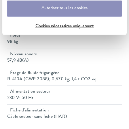
Rp 1/2
Autoriser tous les cookies
Dimensions (l x P x H)
510 x 680 x 1042 mm
Cookies nécessaires uniquement
Poids
98 kg
Niveau sonore
57,9 dB(A)
Étage de fluide frigorigène
R-410A (GWP 2088); 0,670 kg; 1,4 t CO2-eq
Alimentation secteur
230 V; 50 Hz
Fiche d'alimentation
Câble secteur sans fiche (HAR)