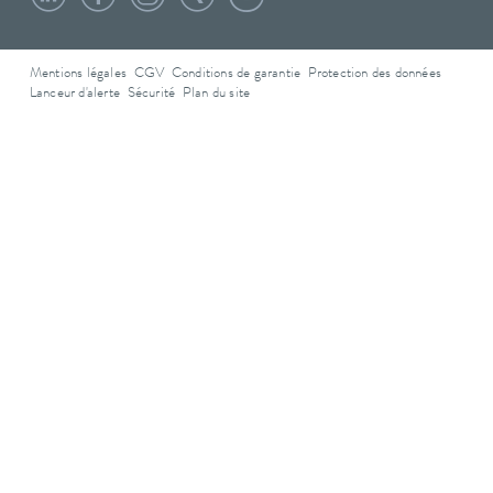
Mentions légales
CGV
Conditions de garantie
Protection des données
Lanceur d'alerte
Sécurité
Plan du site