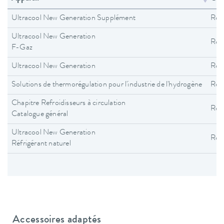
Ultracool New Generation Supplément
Refr
Ultracool New Generation
Refr
F-Gaz
Ultracool New Generation
Refr
Solutions de thermorégulation pour l'industrie de l'hydrogène
Refr
Chapitre Refroidisseurs à circulation
Refr
Catalogue général
Ultracool New Generation
Refr
Réfrigérant naturel
Accessoires adaptés