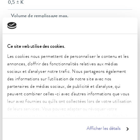
0,5 ± K
Volume de remplissage max.
12 L
Pression de refoulement max.
5,5 bar
Ce site web utilise des cookies.
Pompe Débit max. (pression)
Les cookies nous permettent de personnaliser le contenu et les
68 L/min
annonces, d'offrir des fonctionnalités relatives aux médias
sociaux et d'analyser notre trafic. Nous partageons également
Débit nominal de la pompe
des informations sur l'utilisation de notre site avec nos
13,8 L/min
partenaires de médias sociaux, de publicité et d'analyse, qui
peuvent combiner celles-ci avec d'autres informations que vous
Débit nominal de la pompe
leur avez fournies ou qu'ils ont collectées lors de votre utilisation
13,8 L/min
de leurs services. Vous pouvez adapter ou révoquer votre
consentement à tout moment. Vous trouverez plus de détails à
Entrée/sortie du filetage de raccordement (intérieur)
ce sujet dans notre
déclaration de protection des données
.
Rp 1/2
Afficher les détails
Water Cooling Connection Thread Inside