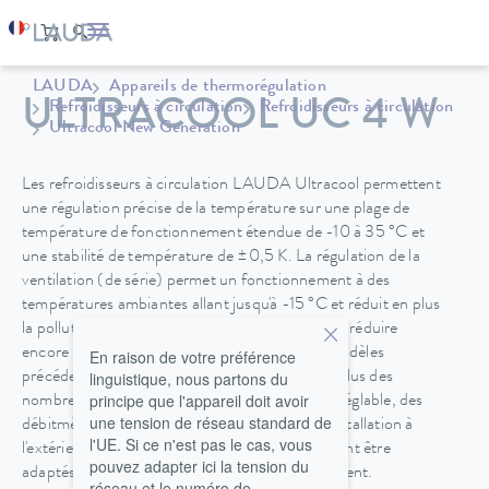
LAUDA
Appareils de thermorégulation
ULTRACOOL UC 4 W
Refroidisseurs à circulation
Refroidisseurs à circulation
Ultracool New Generation
Les refroidisseurs à circulation LAUDA Ultracool permettent
une régulation précise de la température sur une plage de
température de fonctionnement étendue de -10 à 35 °C et
une stabilité de température de ±0,5 K. La régulation de la
ventilation (de série) permet un fonctionnement à des
températures ambiantes allant jusqu'à -15 °C et réduit en plus
la pollution sonore. LAUDA a été en mesure de réduire
encore plus l'encombrement par rapport aux modèles
En raison de votre préférence
linguistique, nous partons du
précédents. Grace à l’interface Ethernet et en plus des
principe que l'appareil doit avoir
nombreuses options tels des pompes à vitesse réglable, des
une tension de réseau standard de
débitmètres ou la protection IP 54 pour une installation à
l'UE. Si ce n'est pas le cas, vous
l'extérieur , les refroidisseurs à circulation peuvent être
pouvez adapter ici la tension du
adaptés à toutes les exigences spécifiques du client.
réseau et le numéro de