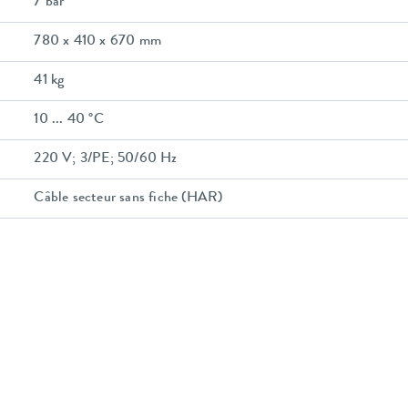
7 bar
780 x 410 x 670 mm
41 kg
10 ... 40 °C
220 V; 3/PE; 50/60 Hz
Câble secteur sans fiche (HAR)