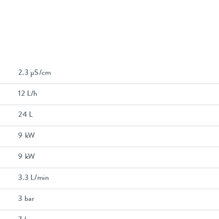
2.3 µS/cm
12 L/h
24 L
9 kW
9 kW
3.3 L/min
3 bar