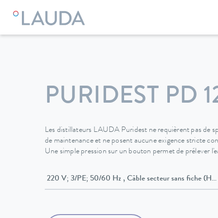
LAUDA
Appareils de thermorégulation
Distillateurs
Mon
PURIDEST PD 1
Les distillateurs LAUDA Puridest ne requièrent pas de spé
de maintenance et ne posent aucune exigence stricte conc
Une simple pression sur un bouton permet de prélever l'ea
220 V; 3/PE; 50/60 Hz , Câble secteur sans fiche (