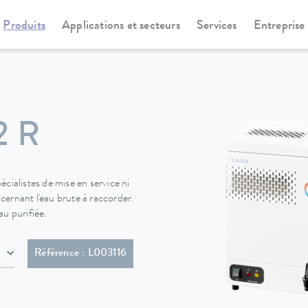
Produits
Applications et secteurs
Services
Entreprise
o-distillateur
Puridest
2 R
cialistes de mise en service ni
ernant l'eau brute à raccorder.
u purifiée.
HAR)
Référence : L003116