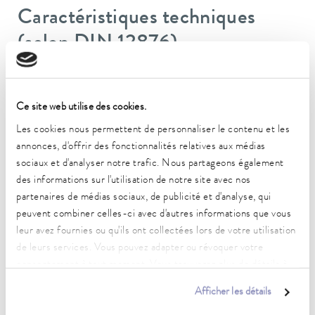
Caractéristiques techniques
(selon DIN 12876)
Plage de température de fonctionnement
-86 ... -50 °C
Ce site web utilise des cookies.
Les cookies nous permettent de personnaliser le contenu et les
Constance de la température
annonces, d'offrir des fonctionnalités relatives aux médias
3 ± K
sociaux et d'analyser notre trafic. Nous partageons également
Temperature_homogeneity
des informations sur l'utilisation de notre site avec nos
3 K
partenaires de médias sociaux, de publicité et d'analyse, qui
peuvent combiner celles-ci avec d'autres informations que vous
Plage de température ambiante
leur avez fournies ou qu'ils ont collectées lors de votre utilisation
5 ... 37 °C
de leurs services. Vous pouvez adapter ou révoquer votre
consentement à tout moment. Vous trouverez plus de détails à
Espace utile
ce sujet dans notre
déclaration de protection des données
.
270 L
Afficher les détails