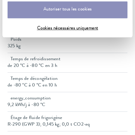
Dimensions de l'espace utile (l x P x H)
900 x 600 x 500 mm
Autoriser tous les cookies
Dimensions (l x P x H)
1471 x 933 x 1217 mm
Cookies nécessaires uniquement
Poids
325 kg
Temps de refroidissement
de 20 °C à -80 °C en 3 h
Temps de décongélation
de -80 °C à 0 °C en 10 h
energy_consumption
9,2 kWh/j à -80 °C
Étage de fluide frigorigène
R-290 (GWP 3); 0,145 kg; 0,0 t CO2-eq