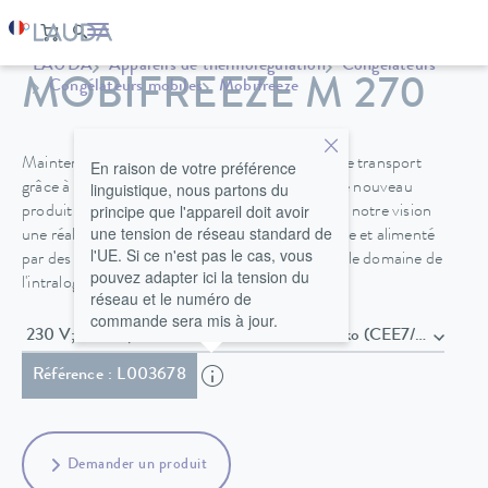
LAUDA
Appareils de thermorégulation
Congélateurs
MOBIFREEZE M 270
Congélateurs mobiles
Mobifreeze
Maintenir la chaîne du froid contrôlée pendant le transport
En raison de votre préférence
linguistique, nous partons du
grâce à une température constante – avec notre nouveau
principe que l'appareil doit avoir
produit Mobifreeze, nous avons réussi à faire de notre vision
une tension de réseau standard de
une réalité. Ce congélateur ultra-congelé, mobile et alimenté
l'UE. Si ce n'est pas le cas, vous
par des batteries, pose de nouveaux jalons dans le domaine de
pouvez adapter ici la tension du
l'intralogistique.
réseau et le numéro de
commande sera mis à jour.
230 V; 50 Hz , Câble secteur avec fiche Schuko (CEE7/7)
Référence : L003678
Demander un produit