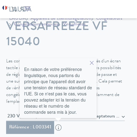
LAUDA
Appareils de thermorégulation
Congélateurs
VERSAFREEZE VF
Congélateurs armoires
Versafreeze
15040
Les congélateurs LAUDA Versafreeze sont dotés d'un écran
tactile moderne et intuitif offrant de nombreuses possibilités
En raison de votre préférence
linguistique, nous partons du
de réglage, des droits d'accès protégés par mot de passe et
principe que l'appareil doit avoir
une surveillance sécurisée via le LAUDA Cloud. Cela permet
une tension de réseau standard de
de vérifier et de contrôler les valeurs critiques des
l'UE. Si ce n'est pas le cas, vous
congélateurs à très basse température indépendamment de
pouvez adapter ici la tension du
l'emplacement et du dispositif.
réseau et le numéro de
commande sera mis à jour.
230 V; 50 Hz , Fiche Schuko (UE) et deux adaptateurs : 
Référence : L003341