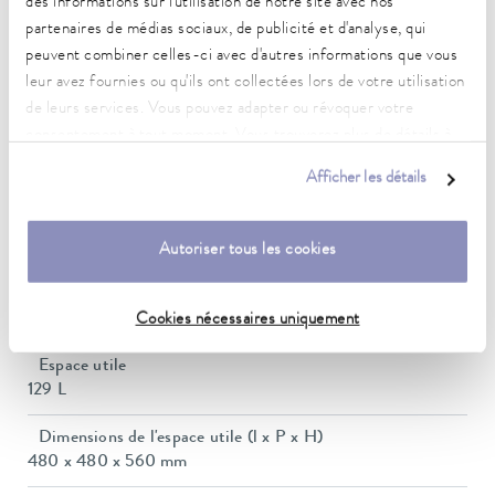
Caractéristiques techniques
des informations sur l'utilisation de notre site avec nos
partenaires de médias sociaux, de publicité et d'analyse, qui
peuvent combiner celles-ci avec d'autres informations que vous
Plage de température de fonctionnement
leur avez fournies ou qu'ils ont collectées lors de votre utilisation
-40 ... 0 °C
de leurs services. Vous pouvez adapter ou révoquer votre
consentement à tout moment. Vous trouverez plus de détails à
Temperature_homogeneity
ce sujet dans notre
déclaration de protection des données
.
3 K
Afficher les détails
Temperature_homogeneity
3 K
Autoriser tous les cookies
Plage de température ambiante
15 ... 28 °C
Cookies nécessaires uniquement
Espace utile
129 L
Dimensions de l'espace utile (l x P x H)
480 x 480 x 560 mm