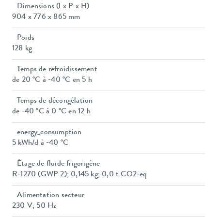
Dimensions (l x P x H)
904 x 776 x 865 mm
Poids
128 kg
Temps de refroidissement
de 20 °C à -40 °C en 5 h
Temps de décongélation
de -40 °C à 0 °C en 12 h
energy_consumption
5 kWh/d à -40 °C
Étage de fluide frigorigène
R-1270 (GWP 2); 0,145 kg; 0,0 t CO2-eq
Alimentation secteur
230 V; 50 Hz