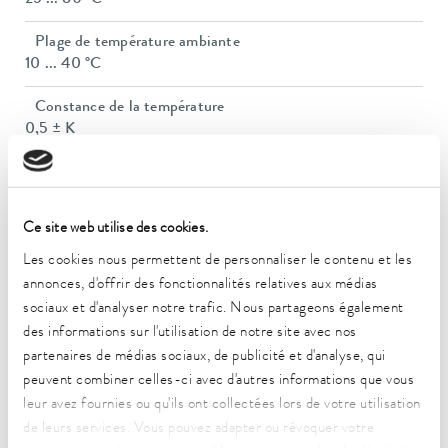
Plage de température ambiante
10 ... 40 °C
Constance de la température
0,5 ± K
Puissance de chauffe max.
0,3 kW
Ce site web utilise des cookies.
Puissance absorbée max.
0,3 kW
Les cookies nous permettent de personnaliser le contenu et les
annonces, d'offrir des fonctionnalités relatives aux médias
Consommation de courant
sociaux et d'analyser notre trafic. Nous partageons également
16 A
des informations sur l'utilisation de notre site avec nos
partenaires de médias sociaux, de publicité et d'analyse, qui
Dimensions_bath_Diameter_H
peuvent combiner celles-ci avec d'autres informations que vous
200 x 60 mm
leur avez fournies ou qu'ils ont collectées lors de votre utilisation
de leurs services. Vous pouvez adapter ou révoquer votre
Dimensions (l x P x H)