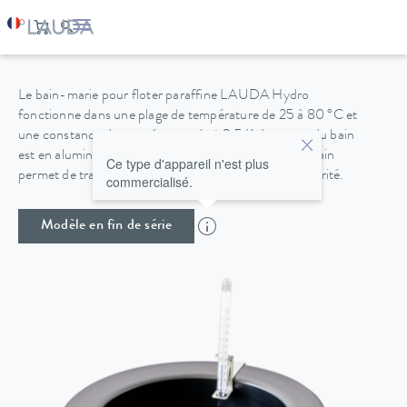
HYDRO H 2 P
Le bain-marie pour floter paraffine LAUDA Hydro
fonctionne dans une plage de température de 25 à 80 °C et
une constance de température de ±0,5 K. Le corps du bain
est en aluminium anodisé noir. La faible hauteur du bain
Ce type d'appareil n'est plus
permet de travailler confortablement et en toute sécurité.
commercialisé.
Modèle en fin de série