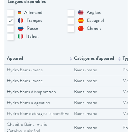
Langues disponibles
Allemand
Anglais
Français
Espagnol
Russe
Chinois
Italien
Appareil
Catégories d'appareil
Type
Hydro Bains-marie
Bains-marie
Pros
Hydro Bains-marie
Bains-marie
Mode
Hydro Bains d'évaporation
Bains-marie
Mode
Hydro Bains à agitation
Bains-marie
Mode
Hydro Bain d'étirage à la paraffine
Bains-marie
Mode
Chapitre Bains-marie
Bains-marie
Pros
Catalogue général